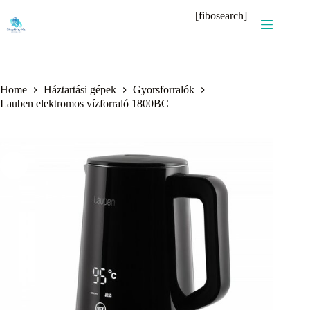
Skip
[fibosearch]
to
content
Home
Háztartási gépek
Gyorsforralók
Lauben elektromos vízforraló 1800BC