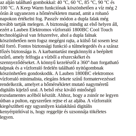
az alján található gombokkal: 40 °C, 60 °C, 85 °C, 90 °C és
100 °C. A Keep Warm funkciónak köszönhetően a víz még 2
órán át ugyanezen a hőmérsékleten marad, amit a rohanó
napokon értékelni fog. Passzív módon a dupla falak még
tovább tartják melegen. A biztonság mindig az első helyen áll,
ezért a Lauben Elektromos vízforraló 1800BC Cool Touch
technológiával van felszerelve, ahol a dupla falnak
köszönhetően nem fogsz megégni rajta, a külső fal sosem lesz
túl forró. Fontos biztonsági funkció a túlmelegedés és a száraz
főzés biztonsága is. A karbantartást megkönnyíti a beépített
szűrő, amely felfogja a vízből a részecskéket és
szennyeződéseket. A könnyű kezelésről a 360°-ban forgatható
talpnak és a vízforraló fedelén található nyitógombnak
köszönhetően gondoskodik. A Lauben 1800BC elektromos
vízforraló minimalista, elegáns fekete színű formatervezéssel
rendelkezik, amelyet a hőmérsékletet mutató nagyméretű
digitális kijelző ural. A belső rész kiváló minőségű
rozsdamentes acélból készült. Ahhoz, hogy a zsinór ne legyen
útban a pulton, egyszerűen rejtse el az aljába. A vízforralót
kiegészítheti egy ugyanilyen kialakítású digitális
kenyérpirítóval is, hogy reggelije és uzsonnája tökéletes
legyen.