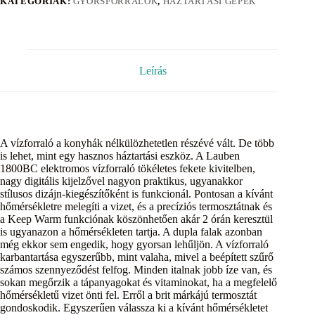
KATEGÓRIÁK:
GYORSFORRALÓK
,
HÁZTARTÁSI GÉPEK
Leírás
A vízforraló a konyhák nélkülözhetetlen részévé vált. De több
is lehet, mint egy hasznos háztartási eszköz. A Lauben
1800BC elektromos vízforraló tökéletes fekete kivitelben,
nagy digitális kijelzővel nagyon praktikus, ugyanakkor
stílusos dizájn-kiegészítőként is funkcionál. Pontosan a kívánt
hőmérsékletre melegíti a vizet, és a precíziós termosztátnak és
a Keep Warm funkciónak köszönhetően akár 2 órán keresztül
is ugyanazon a hőmérsékleten tartja. A dupla falak azonban
még ekkor sem engedik, hogy gyorsan lehűljön. A vízforraló
karbantartása egyszerűbb, mint valaha, mivel a beépített szűrő
számos szennyeződést felfog. Minden italnak jobb íze van, és
sokan megőrzik a tápanyagokat és vitaminokat, ha a megfelelő
hőmérsékletű vizet önti fel. Erről a brit márkájú termosztát
gondoskodik. Egyszerűen válassza ki a kívánt hőmérsékletet