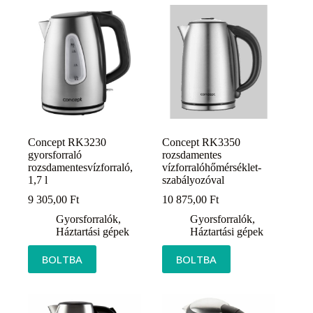
Concept RK3230
Concept RK3350
gyorsforraló
rozsdamentes
rozsdamentesvízforraló,
vízforralóhőmérséklet-
1,7 l
szabályozóval
9 305,00
Ft
10 875,00
Ft
Gyorsforralók
,
Gyorsforralók
,
Háztartási gépek
Háztartási gépek
BOLTBA
BOLTBA