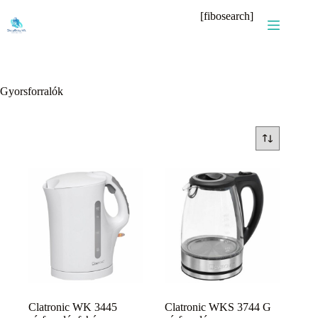
Skip
[fibosearch]
to
content
Gyorsforralók
Clatronic WK 3445
Clatronic WKS 3744 G