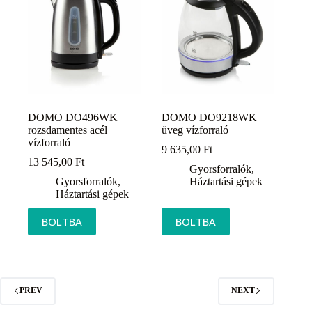
DOMO DO496WK
DOMO DO9218WK
rozsdamentes acél
üveg vízforraló
vízforraló
9 635,00
Ft
13 545,00
Ft
Gyorsforralók
,
Gyorsforralók
,
Háztartási gépek
Háztartási gépek
BOLTBA
BOLTBA
PREV
NEXT