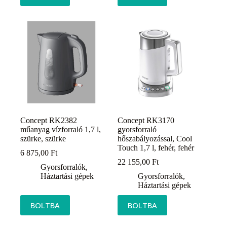
Concept RK2382
Concept RK3170
műanyag vízforraló 1,7 l,
gyorsforraló
szürke, szürke
hőszabályozással, Cool
Touch 1,7 l, fehér, fehér
6 875,00
Ft
22 155,00
Ft
Gyorsforralók
,
Háztartási gépek
Gyorsforralók
,
Háztartási gépek
BOLTBA
BOLTBA