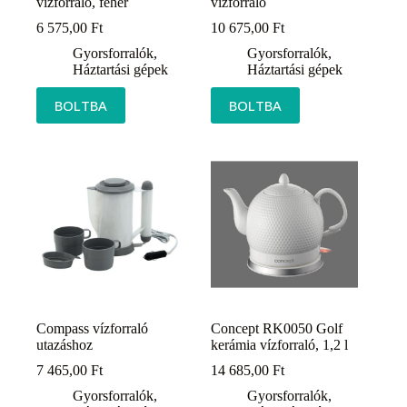
vízforraló, fehér
vízforraló
6 575,00
Ft
10 675,00
Ft
Gyorsforralók
,
Gyorsforralók
,
Háztartási gépek
Háztartási gépek
BOLTBA
BOLTBA
Compass vízforraló
Concept RK0050 Golf
utazáshoz
kerámia vízforraló, 1,2 l
7 465,00
Ft
14 685,00
Ft
Gyorsforralók
,
Gyorsforralók
,