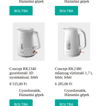
Háztartási gépek
Háztartási gépek
BOLTBA
BOLTBA
Concept RK2340
Concept RK2380
gyorsforraló 3D
műanyag vízforraló 1,7 l,
nyomtatással, fehér
fehér, fehér
8 535,00
Ft
6 285,00
Ft
Gyorsforralók
,
Gyorsforralók
,
Háztartási gépek
Háztartási gépek
BOLTBA
BOLTBA