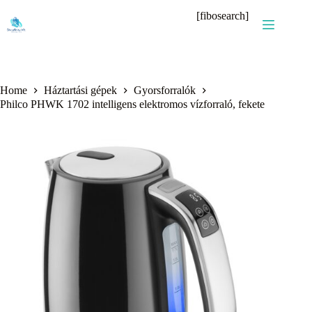
Skip
[fibosearch]
to
content
Home
Háztartási gépek
Gyorsforralók
Philco PHWK 1702 intelligens elektromos vízforraló, fekete