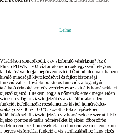
KATEGÓRIÁK:
GYORSFORRALÓK
,
HÁZTARTÁSI GÉPEK
Leírás
Vásárláson gondolkodik egy vízforraló vásárlásán? Az új
Philco PHWK 1702 vízforraló nem csak egyszerű, elegáns
kialakításával fogja megörvendeztetni Önt minden nap, hanem
kiváló minőségű kivitelezésével és fejlett biztonsági
funkcióival is. További praktikus funkciók a fogantyún
található érintőképernyős vezérlés és az aktuális hőmérsékletet
kijelző kijelző. Értékelni fogja a hőmérsékletnek megfelelően
színesen világító vízszintjelzőt és a víz túlforralás elleni
funkciót is.Jellemzők: rozsdamentes kivitel hőmérséklet-
szabályozás 30 és 100 °C között 5 fokos lépésekben
különböző színű vízszintjelző a víz hőmérséklete szerint LED
kijelző (pontos aktuális hőmérséklet-kijelzés) többszörös
védelmi rendszer hőmérséklet-tartó funkció vízkő elleni szűrő
1 perces vízforralási funkció a víz sterilizálásához hangjelzés