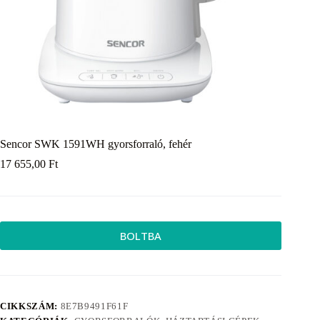
Sencor SWK 1591WH gyorsforraló, fehér
17 655,00
Ft
BOLTBA
CIKKSZÁM:
8E7B9491F61F