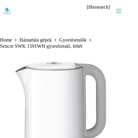
Skip
[fibosearch]
to
content
Home
Háztartási gépek
Gyorsforralók
Sencor SWK 1591WH gyorsforraló, fehér