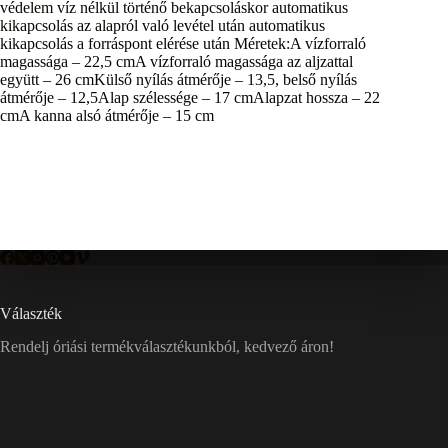
védelem víz nélkül történő bekapcsoláskor automatikus
kikapcsolás az alapról való levétel után automatikus
kikapcsolás a forráspont elérése után Méretek:A vízforraló
magassága – 22,5 cmA vízforraló magassága az aljzattal
együtt – 26 cmKülső nyílás átmérője – 13,5, belső nyílás
átmérője – 12,5Alap szélessége – 17 cmAlapzat hossza – 22
cmA kanna alsó átmérője – 15 cm
Választék
Rendelj óriási termékválasztékunkból, kedvező áron!