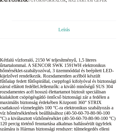
KATEGÓRIÁK:
GYORSFORRALÓK
,
HÁZTARTÁSI GÉPEK
Leírás
Kétfalú vízforraló, 2150 W teljesítményű, 1,5 literes
űrtartalommal. A SENCOR SWK 1591WH elektronikus
hőmérséklet-szabályozóval, 3 üzemmóddal és beépített LED-
kijelzővel rendelkezik. Rozsdamentlen acélból készült
fűtőalap fedett fűtőspirállal, cseppfogó kifolyóval és biztonsági
zárral ellátott fedéllel.Jellemzők: a kiváló minőségű SUS 304
rozsdamentes acél hosszú élettartamot biztosít speciálisan
kialakított csöpögésgátló öntőcső biztonsági zár a fedélen a
maximális biztonság érdekében Központi 360° STRIX
csatlakozó vízmelegítés 100 °C-ra elektronikus szabályozás a
víz hőmérsékletének beállításához (40-50-60-70-80-90-100
°C) a kiválasztott vízhőmérséklet (40-50-60-70-80-90-100 °C)
120 percig történő fenntartása alkalmas hallássérült ügyfelek
számára is Hármas biztonsági rendszer: túlmelegedés elleni