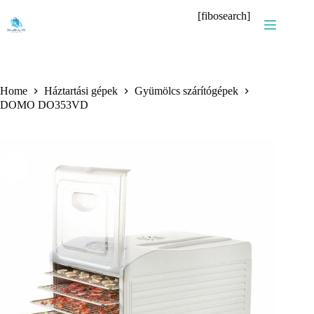
Skip
[fibosearch]
to
content
Home
Háztartási gépek
Gyümölcs szárítógépek
DOMO DO353VD