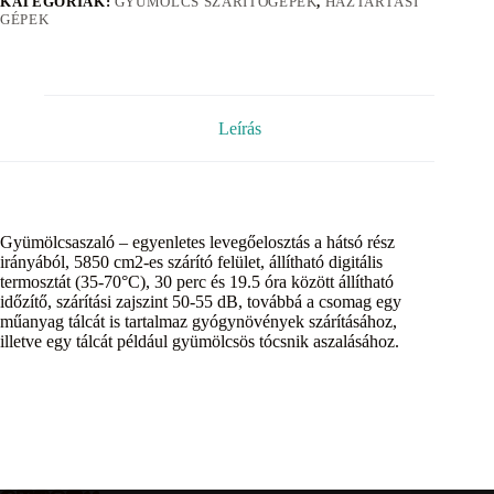
KATEGÓRIÁK:
GYÜMÖLCS SZÁRÍTÓGÉPEK
,
HÁZTARTÁSI
GÉPEK
Leírás
Gyümölcsaszaló – egyenletes levegőelosztás a hátsó rész
irányából, 5850 cm2-es szárító felület, állítható digitális
termosztát (35-70°C), 30 perc és 19.5 óra között állítható
időzítő, szárítási zajszint 50-55 dB, továbbá a csomag egy
műanyag tálcát is tartalmaz gyógynövények szárításához,
illetve egy tálcát például gyümölcsös tócsnik aszalásához.