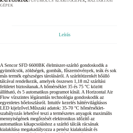
KATEGÓRIÁK:
GYÜMÖLCS SZÁRÍTÓGÉPEK
,
HÁZTARTÁSI
GÉPEK
Leírás
A Sencor SFD 6600BK élelmiszer-szárító gondoskodik a
gyümölcsök, zöldségek, gombák, fűszernövények, teák és sok
más termék egészséges tárolásáról. A szárítótizenkét hőálló
tálcával rendelkezik, amelyek összesen 1,18 m2 szárítási
felületet biztosítanak.A hőmérséklet 35 és 75 °C között
állítható, és 5 automatikus programot kínál. A Horizontal Air
Flow vízszintes légáramlás technológia gondoskodik az
egyenletes hőeloszlásról. Intuitív kezelés háttérvilágításos
LED kijelzővel.Műszaki adatok: 35-70 °C hőmérséklet-
szabályozás lehetővé teszi a természetes anyagok maximális
mennyiségének megőrzését elektronikus időzítő az
automatikus kikapcsoláshoz a szárító tálcák rácsának
kialakítása megakadályozza a penész kialakulását és