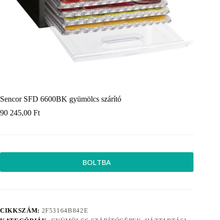
Sencor SFD 6600BK gyümölcs szárító
90 245,00
Ft
BOLTBA
CIKKSZÁM:
2F53164B842E