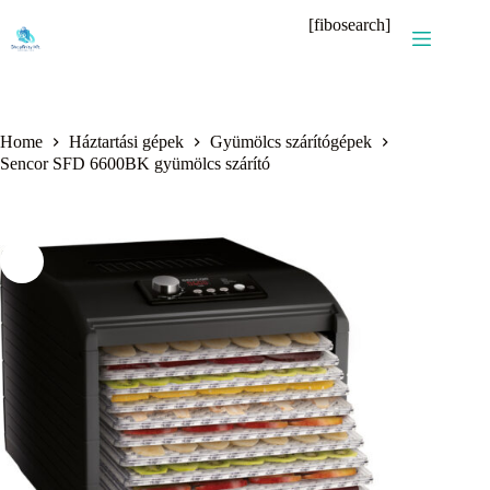
Skip
[fibosearch]
to
content
Home
Háztartási gépek
Gyümölcs szárítógépek
Sencor SFD 6600BK gyümölcs szárító