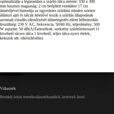
optimalizálja a légáramlást a szárító tálca mérete: 330 x 300
mm hasznos magasság: 2 cm beépített ventilátor 17 cm
átmérőjével biztosítja az egyenletes szárítást minden szinten
átlátszó ajtó és tálcák lehetővé teszik a szárítás állapotának
azonnali vizuális ellenőrzését túlmelegedés elleni hőbiztosítás
feszültség: 230 V AC, frekvencia: 50/60 Hz, teljesítmény: 500
W zajszint: 50 dB(A)Tartozékok: szekrény szárítórekesszel 11
kivehető rácsos tálca 1 kivehető, teljes tálca nyers ételek,
kekszek stb. elkészítéséhez
Választék
Rendelj óriási termékválasztékunkból, kedvező áron!