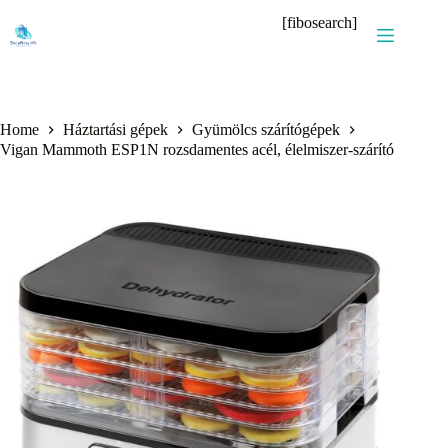
Skip
[fibosearch]
to
content
Home
Háztartási gépek
Gyümölcs szárítógépek
Vigan Mammoth ESP1N rozsdamentes acél, élelmiszer-szárító