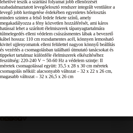
lehetővé teszik a szárítási folyamat jobb ellenőrzését
szabadalmaztatott levegőelosztó rendszer integrált ventilátor a
levegő jobb keringetése érdekében egyenletes hőelosztás
minden szinten a felső fedele fekete színű, amely
megakadályozza a fény közvetlen hozzáférését, ami káros
hatással lehet a szárított élelmiszerek tápanyagtartalmára
túlmelegedés elleni védelem csúszásmentes lábak a bevezető
kábel hossza: 110 cm rozsdamentes acél, könnyen lemosható
kivitel ujjlenyomatok elleni felülettel nagyon könnyű beállítás
és vezérlés a csomagolásban található útmutató tanácsokat és
tippeket tartalmaz különféle élelmiszerek elkészítéséhez
feszültség: 220-240 V ~ 50-60 Hz a védelem szintje: II
méretek csomagolással együtt: 35,5 x 28 x 30 cm méretek
csomagolás nélkül: alacsonyabb változat – 32 x 22 x 26 cm,
magasabb változat – 32 x 26,5 x 26 cm