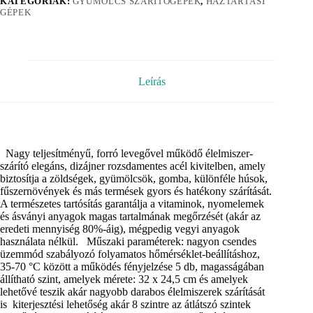
KATEGÓRIÁK:
GYÜMÖLCS SZÁRÍTÓGÉPEK
,
HÁZTARTÁSI
GÉPEK
Leírás
Nagy teljesítményű, forró levegővel működő élelmiszer-
szárító elegáns, dizájner rozsdamentes acél kivitelben, amely
biztosítja a zöldségek, gyümölcsök, gomba, különféle húsok,
fűszernövények és más termések gyors és hatékony szárítását.
A természetes tartósítás garantálja a vitaminok, nyomelemek
és ásványi anyagok magas tartalmának megőrzését (akár az
eredeti mennyiség 80%-áig), mégpedig vegyi anyagok
használata nélkül. Műszaki paraméterek: nagyon csendes
üzemmód szabályozó folyamatos hőmérséklet-beállításhoz,
35-70 °C között a működés fényjelzése 5 db, magasságában
állítható szint, amelyek mérete: 32 x 24,5 cm és amelyek
lehetővé teszik akár nagyobb darabos élelmiszerek szárítását
is kiterjesztési lehetőség akár 8 szintre az átlátszó szintek