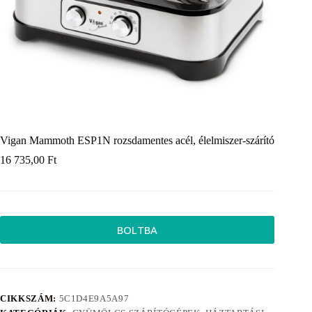
Vigan Mammoth ESP1N rozsdamentes acél, élelmiszer-szárító
16 735,00
Ft
BOLTBA
CIKKSZÁM:
5C1D4E9A5A97