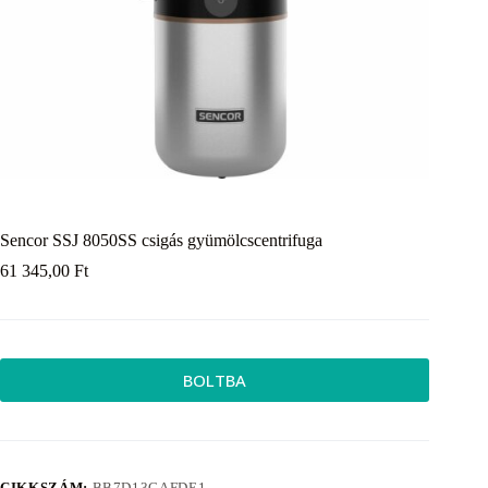
Sencor SSJ 8050SS csigás gyümölcscentrifuga
61 345,00
Ft
BOLTBA
CIKKSZÁM:
BB7D13CAFDE1