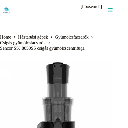
Skip
[fibosearch]
to
content
Home
Háztartási gépek
Gyümölcsfacsarók
Csigás gyümölcsfacsarók
Sencor SSJ 8050SS csigás gyümölcscentrifuga