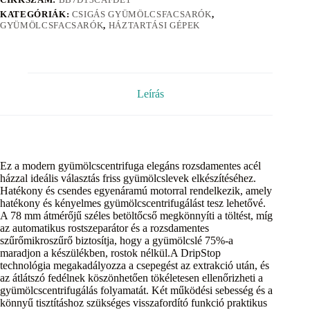
KATEGÓRIÁK:
CSIGÁS GYÜMÖLCSFACSARÓK
,
GYÜMÖLCSFACSARÓK
,
HÁZTARTÁSI GÉPEK
Leírás
Ez a modern gyümölcscentrifuga elegáns rozsdamentes acél
házzal ideális választás friss gyümölcslevek elkészítéséhez.
Hatékony és csendes egyenáramú motorral rendelkezik, amely
hatékony és kényelmes gyümölcscentrifugálást tesz lehetővé.
A 78 mm átmérőjű széles betöltőcső megkönnyíti a töltést, míg
az automatikus rostszeparátor és a rozsdamentes
szűrőmikroszűrő biztosítja, hogy a gyümölcslé 75%-a
maradjon a készülékben, rostok nélkül.A DripStop
technológia megakadályozza a csepegést az extrakció után, és
az átlátszó fedélnek köszönhetően tökéletesen ellenőrizheti a
gyümölcscentrifugálás folyamatát. Két működési sebesség és a
könnyű tisztításhoz szükséges visszafordító funkció praktikus