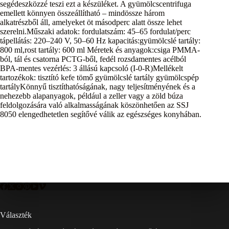
segédeszközzé teszi ezt a készüléket. A gyümölcscentrifuga
emellett könnyen összeállítható – mindössze három
alkatrészből áll, amelyeket öt másodperc alatt össze lehet
szerelni.Műszaki adatok: fordulatszám: 45–65 fordulat/perc
tápellátás: 220–240 V, 50–60 Hz kapacitás:gyümölcslé tartály:
800 ml,rost tartály: 600 ml Méretek és anyagok:csiga PMMA-
ból, tál és csatorna PCTG-ből, fedél rozsdamentes acélból
BPA-mentes vezérlés: 3 állású kapcsoló (I-0-R)Mellékelt
tartozékok: tisztító kefe tömő gyümölcslé tartály gyümölcspép
tartályKönnyű tisztíthatóságának, nagy teljesítményének és a
nehezebb alapanyagok, például a zeller vagy a zöld búza
feldolgozására való alkalmasságának köszönhetően az SSJ
8050 elengedhetetlen segítővé válik az egészséges konyhában.
Választék