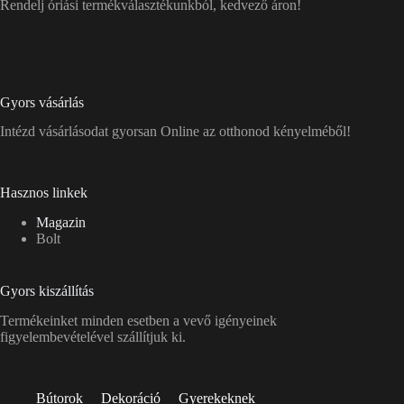
Rendelj óriási termékválasztékunkból, kedvező áron!
Gyors vásárlás
Intézd vásárlásodat gyorsan Online az otthonod kényelméből!
Hasznos linkek
Magazin
Bolt
Gyors kiszállítás
Termékeinket minden esetben a vevő igényeinek
figyelembevételével szállítjuk ki.
Bútorok
Dekoráció
Gyerekeknek