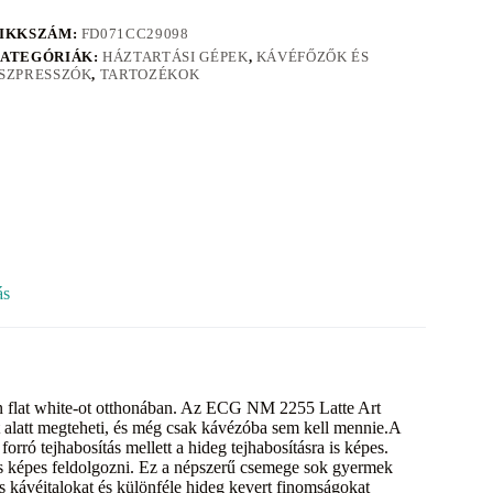
IKKSZÁM:
FD071CC29098
ATEGÓRIÁK:
HÁZTARTÁSI GÉPEK
,
KÁVÉFŐZŐK ÉS
SZPRESSZÓK
,
TARTOZÉKOK
ás
n flat white-ot otthonában. Az ECG NM 2255 Latte Art
t alatt megteheti, és még csak kávézóba sem kell mennie.A
orró tejhabosítás mellett a hideg tejhabosításra is képes.
 képes feldolgozni. Ez a népszerű csemege sok gyermek
s kávéitalokat és különféle hideg kevert finomságokat