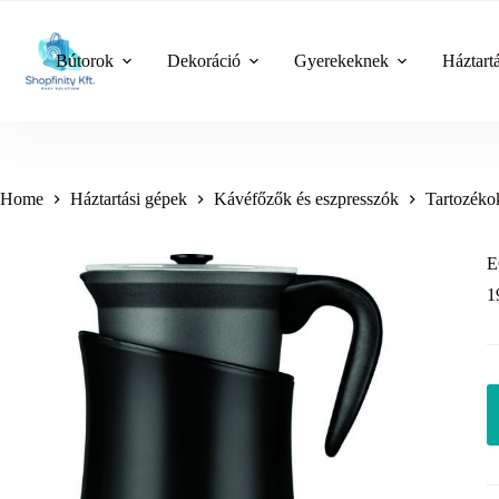
Skip
to
content
Bútorok
Dekoráció
Gyerekeknek
Háztart
Home
Háztartási gépek
Kávéfőzők és eszpresszók
Tartozéko
E
1