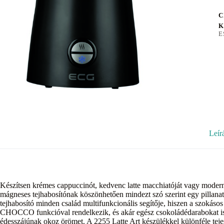
C
K
E
Leír
Készítsen krémes cappuccinót, kedvenc latte macchiatóját vagy moder
mágneses tejhabosítónak köszönhetően mindezt szó szerint egy pillana
tejhabosító minden család multifunkcionális segítője, hiszen a szokásos f
CHOCCO funkcióval rendelkezik, és akár egész csokoládédarabokat is
édesszájúnak okoz örömet. A 2255 Latte Art készülékkel különféle teje