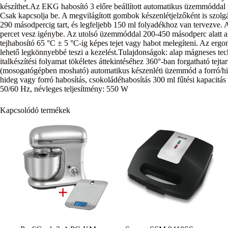
készíthet.Az EKG habosító 3 előre beállított automatikus üzemmóddal r
Csak kapcsolja be. A megvilágított gombok készenlétjelzőként is szolgá
290 másodpercig tart, és legfeljebb 150 ml folyadékhoz van tervezve. A
percet vesz igénybe. Az utolsó üzemmóddal 200-450 másodperc alatt ak
tejhabosító 65 °C ± 5 °C-ig képes tejet vagy habot melegíteni. Az ergo
lehető legkönnyebbé teszi a kezelést.Tulajdonságok: alap mágneses techn
italkészítési folyamat tökéletes áttekintéséhez 360°-ban forgatható tejta
(mosogatógépben mosható) automatikus készenléti üzemmód a forró/hi
hideg vagy forró habosítás, csokoládéhabosítás 300 ml fűtési kapacitá
50/60 Hz, névleges teljesítmény: 550 W
Kapcsolódó termékek