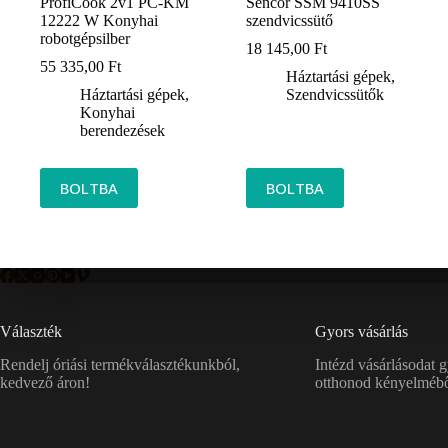
ProfiCook 2v1 PC-KM
Sencor SSM 9410SS
12222 W Konyhai
szendvicssütő
robotgépsilber
18 145,00
Ft
55 335,00
Ft
Háztartási gépek
,
Háztartási gépek
,
Szendvicssütők
Konyhai
berendezések
BOLTBA
BOLTBA
Választék
Gyors vásárlás
Rendelj óriási termékválasztékunkból,
Intézd vásárlásodat 
kedvező áron!
otthonod kényelmébő