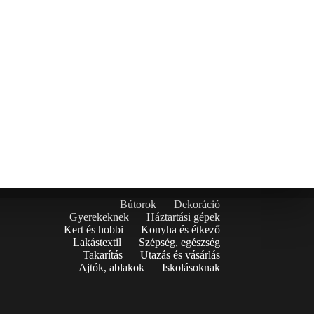
Bútorok
Dekoráció
Gyerekeknek
Háztartási gépek
Kert és hobbi
Konyha és étkező
Lakástextil
Szépség, egészség
Takarítás
Utazás és vásárlás
Ajtók, ablakok
Iskolásoknak