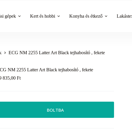
ási gépek
Kert és hobbi
Konyha és étkező
Lakástex
k
ECG NM 2255 Latter Art Black tejhabosító , fekete
CG NM 2255 Latter Art Black tejhabosító , fekete
9 835,00
Ft
BOLTBA