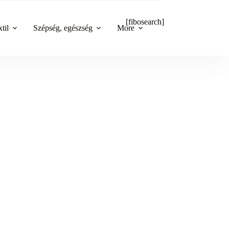
[fibosearch]
til
Szépség, egészség
More