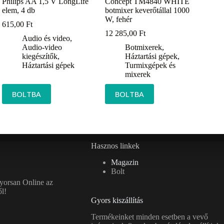
Philips AA 1,5 V LongLife
Concept TM4840 WHITE
elem, 4 db
botmixer keverőtállal 1000
W, fehér
615,00
Ft
12 285,00
Ft
Audio és video
,
Audio-video
Botmixerek
,
kiegészítők
,
Háztartási gépek
,
Háztartási gépek
Turmixgépek és
mixerek
BOLTBA
BOLTBA
Hasznos linkek
Magazin
Bolt
gyorsan Online az
l!
Gyors kiszállítás
Termékeinket minden esetben a vevő