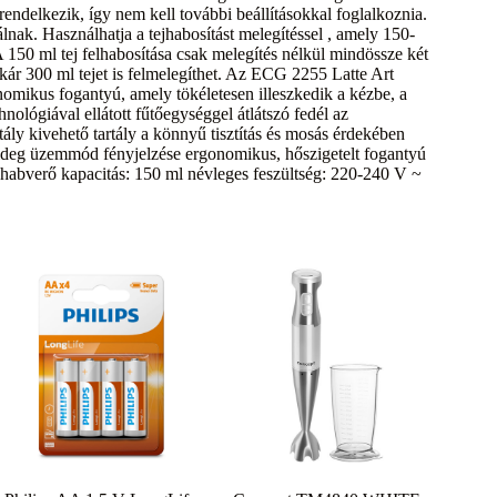
endelkezik, így nem kell további beállításokkal foglalkoznia.
lnak. Használhatja a tejhabosítást melegítéssel , amely 150-
 150 ml tej felhabosítása csak melegítés nélkül mindössze két
ár 300 ml tejet is felmelegíthet. Az ECG 2255 Latte Art
nomikus fogantyú, amely tökéletesen illeszkedik a kézbe, a
ológiával ellátott fűtőegységgel átlátszó fedél az
rtály kivehető tartály a könnyű tisztítás és mosás érdekében
deg üzemmód fényjelzése ergonomikus, hőszigetelt fogantyú
s habverő kapacitás: 150 ml névleges feszültség: 220-240 V ~