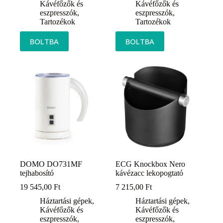
Kávéfőzők és
Kávéfőzők és
eszpresszók
,
eszpresszók
,
Tartozékok
Tartozékok
BOLTBA
BOLTBA
DOMO DO731MF
ECG Knockbox Nero
tejhabosító
kávézacc lekopogtató
19 545,00
Ft
7 215,00
Ft
Háztartási gépek
,
Háztartási gépek
,
Kávéfőzők és
Kávéfőzők és
eszpresszók
,
eszpresszók
,