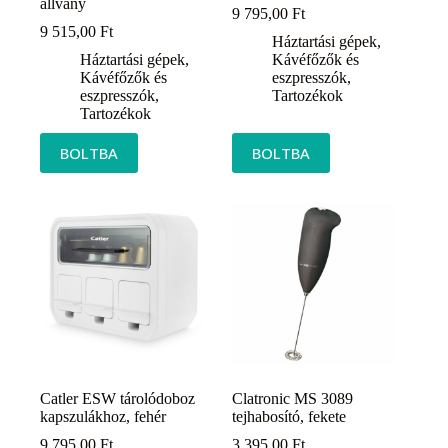
állvány
9 795,00
Ft
9 515,00
Ft
Háztartási gépek
,
Háztartási gépek
,
Kávéfőzők és
Kávéfőzők és
eszpresszók
,
eszpresszók
,
Tartozékok
Tartozékok
BOLTBA
BOLTBA
Catler ESW tárolódoboz
Clatronic MS 3089
kapszulákhoz, fehér
tejhabosító, fekete
9 795,00
Ft
3 395,00
Ft