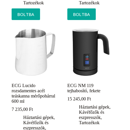
Tartozékok
Tartozékok
BOLTBA
BOLTBA
ECG Lucido
ECG NM 119
rozsdamentes acél
tejhabosító, fekete
teáskanna mérőpohárral
15 245,00
Ft
600 ml
Háztartási gépek
,
7 235,00
Ft
Kávéfőzők és
Háztartási gépek
,
eszpresszók
,
Kávéfőzők és
Tartozékok
eszpresszók
,