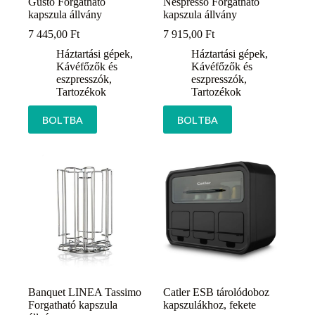
Gusto Forgatható
Nespresso Forgatható
kapszula állvány
kapszula állvány
7 445,00
Ft
7 915,00
Ft
Háztartási gépek
,
Háztartási gépek
,
Kávéfőzők és
Kávéfőzők és
eszpresszók
,
eszpresszók
,
Tartozékok
Tartozékok
BOLTBA
BOLTBA
Banquet LINEA Tassimo
Catler ESB tárolódoboz
Forgatható kapszula
kapszulákhoz, fekete