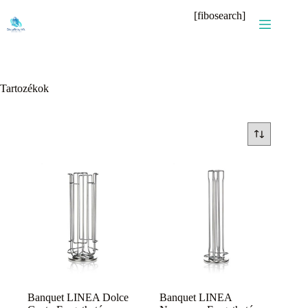
Skip
[fibosearch]
to
content
Tartozékok
Banquet LINEA Dolce
Banquet LINEA