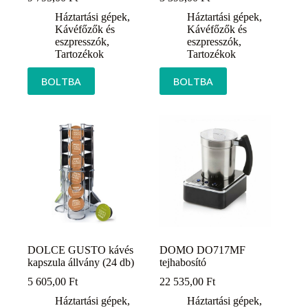
Háztartási gépek
,
Háztartási gépek
,
Kávéfőzők és
Kávéfőzők és
eszpresszók
,
eszpresszók
,
Tartozékok
Tartozékok
BOLTBA
BOLTBA
DOLCE GUSTO kávés
DOMO DO717MF
kapszula állvány (24 db)
tejhabosító
5 605,00
Ft
22 535,00
Ft
Háztartási gépek
,
Háztartási gépek
,