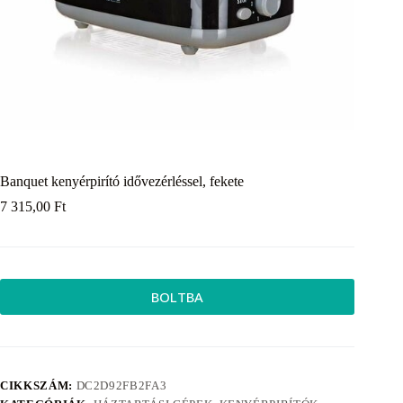
Banquet kenyérpirító idővezérléssel, fekete
7 315,00
Ft
BOLTBA
CIKKSZÁM:
DC2D92FB2FA3