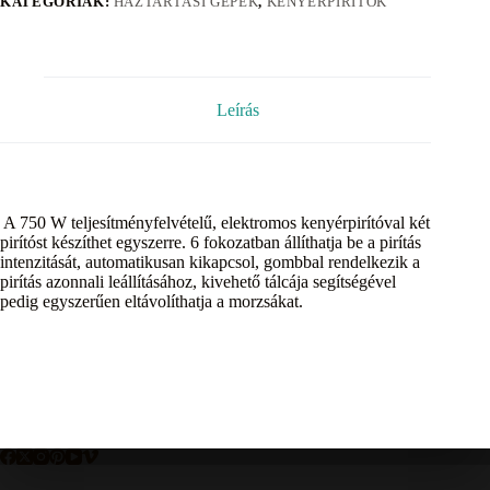
KATEGÓRIÁK:
HÁZTARTÁSI GÉPEK
,
KENYÉRPIRÍTÓK
Leírás
A 750 W teljesítményfelvételű, elektromos kenyérpirítóval két
pirítóst készíthet egyszerre. 6 fokozatban állíthatja be a pirítás
intenzitását, automatikusan kikapcsol, gombbal rendelkezik a
pirítás azonnali leállításához, kivehető tálcája segítségével
pedig egyszerűen eltávolíthatja a morzsákat.