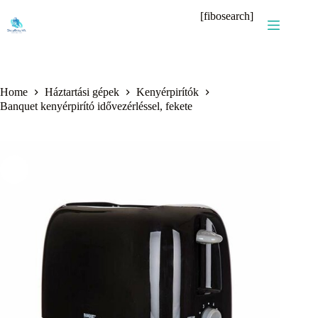
Skip
[fibosearch]
to
content
Home
Háztartási gépek
Kenyérpirítók
Banquet kenyérpirító idővezérléssel, fekete