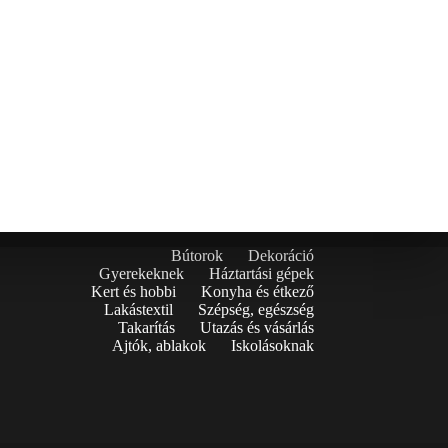
Bútorok
Dekoráció
Gyerekeknek
Háztartási gépek
Kert és hobbi
Konyha és étkező
Lakástextil
Szépség, egészség
Takarítás
Utazás és vásárlás
Ajtók, ablakok
Iskolásoknak