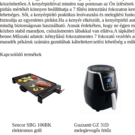
köszönhetően.A kenyérpirítóval minden nap pontosan az Ön ízlésének m
pirítás mértékét könnyen beállíthatja a 7 fűtési intenzitási fokozaton ker
lehetséges. Sőt, a kenyérpirító praktikus leolvasztási és melegítési fun
biztosítja az egyenletes pirítást.Ha a kenyér elkészült, a kenyérpirító 
mindig biztonságosan használható. Annak érdekében, hogy ne égjen me
közben stabil maradjon, csúszásmentes lábakkal van ellátva.A tápkábel 
benne.Műszaki adatok: kétnyílású fokozatmentes 7 fokozatú vezérlés aut
maradék pékáruk számára gumilábak kábeltekercselési lehetőség a műk
Kapcsolódó termékek
Sencor SBG 106BK
Guzzanti GZ 31D
elektromos grill
meleglevegős fritőz