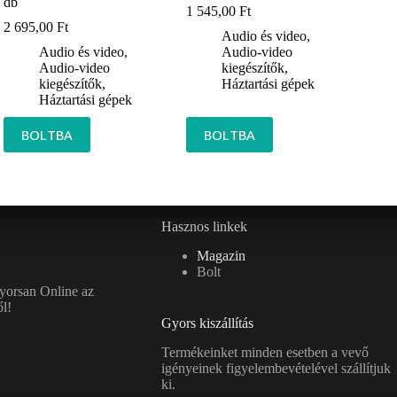
db
1 545,00
Ft
2 695,00
Ft
Audio és video
,
Audio és video
,
Audio-video
Audio-video
kiegészítők
,
kiegészítők
,
Háztartási gépek
Háztartási gépek
BOLTBA
BOLTBA
Hasznos linkek
Magazin
Bolt
gyorsan Online az
l!
Gyors kiszállítás
Termékeinket minden esetben a vevő
igényeinek figyelembevételével szállítjuk
ki.