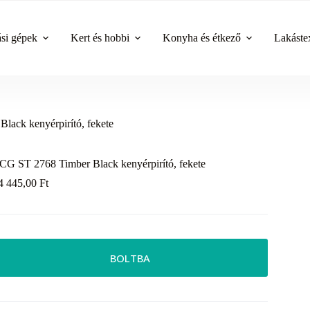
ási gépek
Kert és hobbi
Konyha és étkező
Lakástex
ack kenyérpirító, fekete
CG ST 2768 Timber Black kenyérpirító, fekete
4 445,00
Ft
BOLTBA