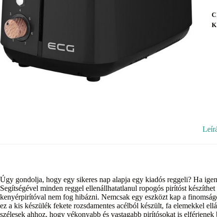
C
K
Leír
Úgy gondolja, hogy egy sikeres nap alapja egy kiadós reggeli? Ha ig
Segítségével minden reggel ellenállhatatlanul ropogós pirítóst készíthet
kenyérpirítóval nem fog hibázni. Nemcsak egy eszközt kap a finomságo
ez a kis készülék fekete rozsdamentes acélból készült, fa elemekkel ellá
szélesek ahhoz, hogy vékonyabb és vastagabb pirítósokat is elférjene