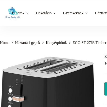
Skip
to
content
Bútorok
Dekoráció
Gyerekeknek
Háztart
Home
Háztartási gépek
Kenyérpirítók
ECG ST 2768 Timber Bl
E
1