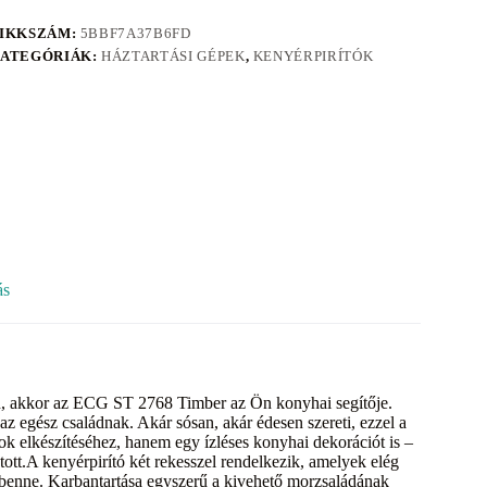
IKKSZÁM:
5BBF7A37B6FD
ATEGÓRIÁK:
HÁZTARTÁSI GÉPEK
,
KENYÉRPIRÍTÓK
ás
en, akkor az ECG ST 2768 Timber az Ön konyhai segítője.
 az egész családnak. Akár sósan, akár édesen szereti, ezzel a
k elkészítéséhez, hanem egy ízléses konyhai dekorációt is –
tott.A kenyérpirító két rekesszel rendelkezik, amelyek elég
k benne. Karbantartása egyszerű a kivehető morzsaládának