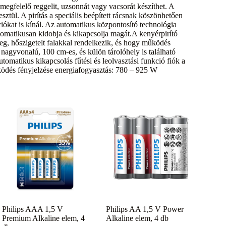
egfelelő reggelit, uzsonnát vagy vacsorát készíthet. A
esztül. A pirítás a speciális beépített rácsnak köszönhetően
kciókat is kínál. Az automatikus központosító technológia
automatikusan kidobja és kikapcsolja magát.A kenyérpirító
g, hőszigetelt falakkal rendelkezik, és hogy működés
nagyvonalú, 100 cm-es, és külön tárolóhely is található
omatikus kikapcsolás fűtési és leolvasztási funkció fiók a
ödés fényjelzése energiafogyasztás: 780 – 925 W
Philips AAA 1,5 V
Philips AA 1,5 V Power
Premium Alkaline elem, 4
Alkaline elem, 4 db