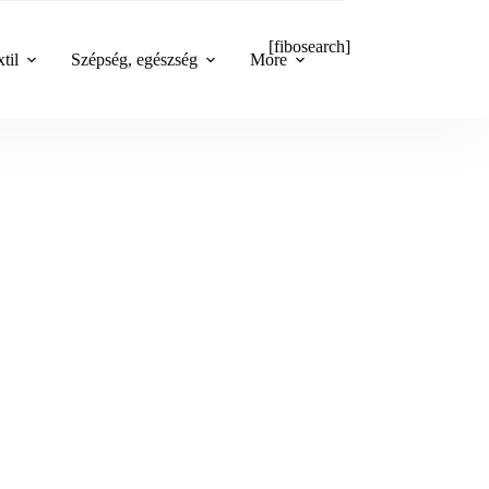
[fibosearch]
til
Szépség, egészség
More