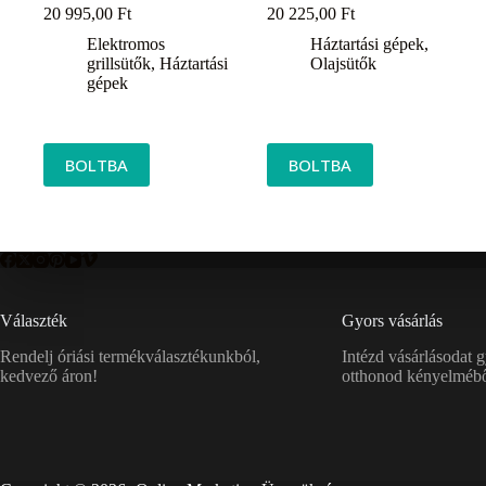
20 995,00
Ft
20 225,00
Ft
Elektromos
Háztartási gépek
,
grillsütők
,
Háztartási
Olajsütők
gépek
BOLTBA
BOLTBA
Választék
Gyors vásárlás
Rendelj óriási termékválasztékunkból,
Intézd vásárlásodat 
kedvező áron!
otthonod kényelmébő