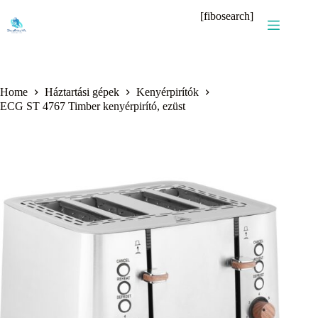
Skip
[fibosearch]
to
content
Home
Háztartási gépek
Kenyérpirítók
ECG ST 4767 Timber kenyérpirító, ezüst