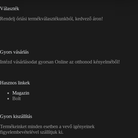
Választék
Rendelj óriási termékválasztékunkból, kedvező áron!
Gyors vásárlás
Intézd vásárlásodat gyorsan Online az otthonod kényelméből!
Hasznos linkek
Magazin
Bolt
Gyors kiszállítás
Termékeinket minden esetben a vevő igényeinek
figyelembevételével szállítjuk ki.