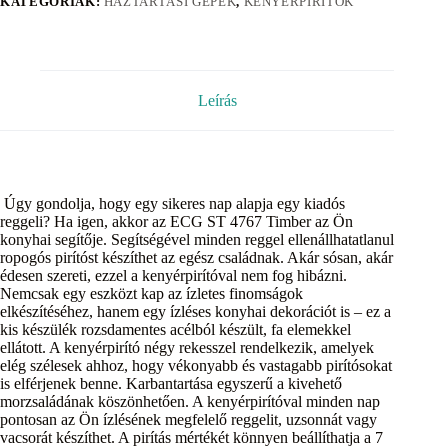
KATEGÓRIÁK:
HÁZTARTÁSI GÉPEK
,
KENYÉRPIRÍTÓK
Leírás
Úgy gondolja, hogy egy sikeres nap alapja egy kiadós
reggeli? Ha igen, akkor az ECG ST 4767 Timber az Ön
konyhai segítője. Segítségével minden reggel ellenállhatatlanul
ropogós pirítóst készíthet az egész családnak. Akár sósan, akár
édesen szereti, ezzel a kenyérpirítóval nem fog hibázni.
Nemcsak egy eszközt kap az ízletes finomságok
elkészítéséhez, hanem egy ízléses konyhai dekorációt is – ez a
kis készülék rozsdamentes acélból készült, fa elemekkel
ellátott. A kenyérpirító négy rekesszel rendelkezik, amelyek
elég szélesek ahhoz, hogy vékonyabb és vastagabb pirítósokat
is elférjenek benne. Karbantartása egyszerű a kivehető
morzsaládának köszönhetően. A kenyérpirítóval minden nap
pontosan az Ön ízlésének megfelelő reggelit, uzsonnát vagy
vacsorát készíthet. A pirítás mértékét könnyen beállíthatja a 7