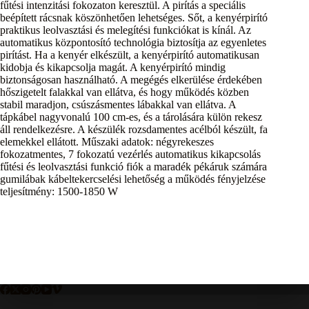
fűtési intenzitási fokozaton keresztül. A pirítás a speciális
beépített rácsnak köszönhetően lehetséges. Sőt, a kenyérpirító
praktikus leolvasztási és melegítési funkciókat is kínál. Az
automatikus központosító technológia biztosítja az egyenletes
pirítást. Ha a kenyér elkészült, a kenyérpirító automatikusan
kidobja és kikapcsolja magát. A kenyérpirító mindig
biztonságosan használható. A megégés elkerülése érdekében
hőszigetelt falakkal van ellátva, és hogy működés közben
stabil maradjon, csúszásmentes lábakkal van ellátva. A
tápkábel nagyvonalú 100 cm-es, és a tárolására külön rekesz
áll rendelkezésre. A készülék rozsdamentes acélból készült, fa
elemekkel ellátott. Műszaki adatok: négyrekeszes
fokozatmentes, 7 fokozatú vezérlés automatikus kikapcsolás
fűtési és leolvasztási funkció fiók a maradék pékáruk számára
gumilábak kábeltekercselési lehetőség a működés fényjelzése
teljesítmény: 1500-1850 W