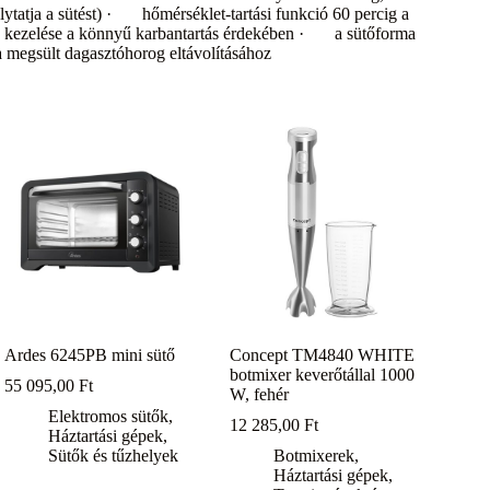
tatja a sütést) · hőmérséklet-tartási funkció 60 percig a
ó kezelése a könnyű karbantartás érdekében · a sütőforma
 megsült dagasztóhorog eltávolításához
Ardes 6245PB mini sütő
Concept TM4840 WHITE
botmixer keverőtállal 1000
55 095,00
Ft
W, fehér
Elektromos sütők
,
12 285,00
Ft
Háztartási gépek
,
Sütők és tűzhelyek
Botmixerek
,
Háztartási gépek
,