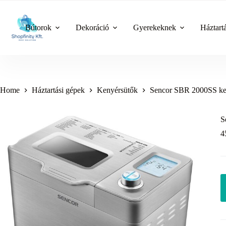
Skip
to
content
Bútorok
Dekoráció
Gyerekeknek
Háztart
Home
Háztartási gépek
Kenyérsütők
Sencor SBR 2000SS ke
S
4