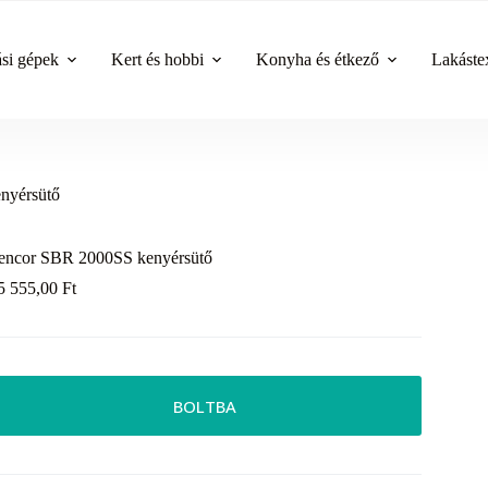
ási gépek
Kert és hobbi
Konyha és étkező
Lakástex
nyérsütő
encor SBR 2000SS kenyérsütő
5 555,00
Ft
BOLTBA