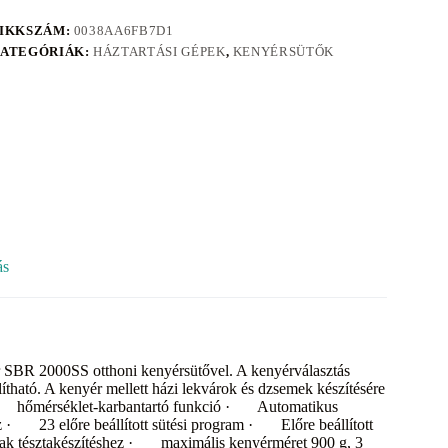
IKKSZÁM:
0038AA6FB7D1
ATEGÓRIÁK:
HÁZTARTÁSI GÉPEK
,
KENYÉRSÜTŐK
ás
r SBR 2000SS otthoni kenyérsütővel. A kenyérválasztás
tható. A kenyér mellett házi lekvárok és dzsemek készítésére
· hőmérséklet-karbantartó funkció · Automatikus
z · 23 előre beállított sütési program · Előre beállított
sak tésztakészítéshez · maximális kenyérméret 900 g, 3