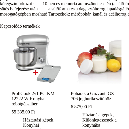
kéregszín fokozat · 10 perces memória áramszünet esetén (a sütő foly
sütés befejezése után · a sütőforma és a dagasztóhorog tapadásgátl
mosogatógépben mosható Tartozékok: mérőpohár, kanál és acélhorog a
Kapcsolódó termékek
ProfiCook 2v1 PC-KM
Poharak a Guzzanti GZ
12222 W Konyhai
706 joghurtkészítőhöz
robotgépsilber
6 875,00
Ft
55 335,00
Ft
Háztartási gépek
,
Háztartási gépek
,
Különlegességek a
Konyhai
konyhába