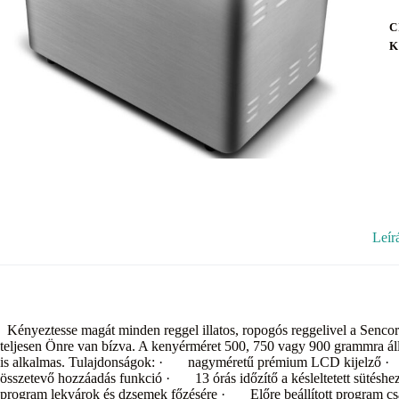
C
K
Leír
Kényeztesse magát minden reggel illatos, ropogós reggelivel a Senco
teljesen Önre van bízva. A kenyérméret 500, 750 vagy 900 grammra állí
is alkalmas. Tulajdonságok: · nagyméretű prémium LCD kijelző 
összetevő hozzáadás funkció · 13 órás időzítő a késleltetett sütéshe
program lekvárok és dzsemek főzésére · Előre beállított program c