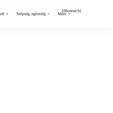
[fibosearch]
til
Szépség, egészség
More