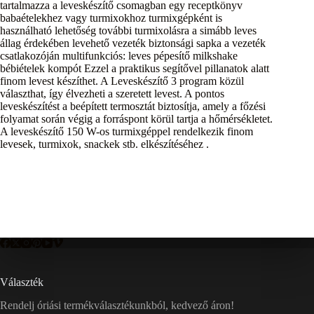
tartalmazza a leveskészítő csomagban egy receptkönyv
babaételekhez vagy turmixokhoz turmixgépként is
használható lehetőség további turmixolásra a simább leves
állag érdekében levehető vezeték biztonsági sapka a vezeték
csatlakozóján multifunkciós: leves pépesítő milkshake
bébiételek kompót Ezzel a praktikus segítővel pillanatok alatt
finom levest készíthet. A Leveskészítő 3 program közül
választhat, így élvezheti a szeretett levest. A pontos
leveskészítést a beépített termosztát biztosítja, amely a főzési
folyamat során végig a forráspont körül tartja a hőmérsékletet.
A leveskészítő 150 W-os turmixgéppel rendelkezik finom
levesek, turmixok, snackek stb. elkészítéséhez .
Választék
Rendelj óriási termékválasztékunkból, kedvező áron!