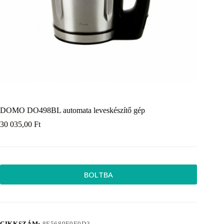
DOMO DO498BL automata leveskészítő gép
30 035,00
Ft
BOLTBA
CIKKSZÁM:
8E5689F9E0D3