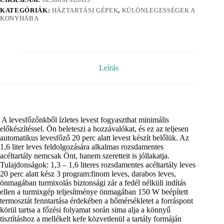
KATEGÓRIÁK:
HÁZTARTÁSI GÉPEK
,
KÜLÖNLEGESSÉGEK A
KONYHÁBA
Leírás
A levesfőzőnkből ízletes levest fogyaszthat minimális
előkészítéssel. Ön beleteszi a hozzávalókat, és ez az teljesen
automatikus levesfőző 20 perc alatt levest készít belőlük. Az
1,6 liter leves feldolgozására alkalmas rozsdamentes
acéltartály nemcsak Önt, hanem szeretteit is jóllakatja.
Tulajdonságok: 1,3 – 1,6 literes rozsdamentes acéltartály leves
20 perc alatt kész 3 program:finom leves, darabos leves,
önmagában turmixolás biztonsági zár a fedél nélküli indítás
ellen a turmixgép teljesítménye önmagában 150 W beépített
termosztát fenntartása érdekében a hőmérsékletet a forráspont
körül tartsa a főzési folyamat során sima alja a könnyű
tisztításhoz a mellékelt kefe közvetlenül a tartály formáján