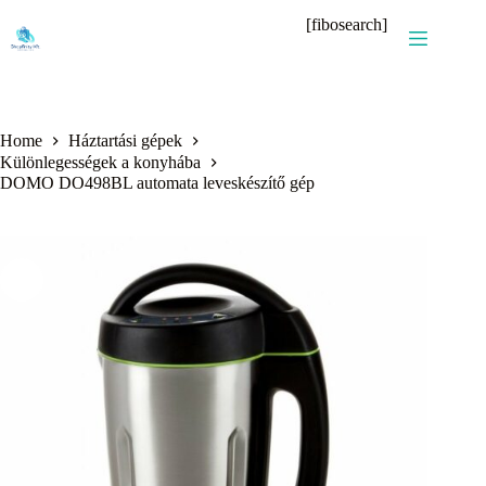
Skip
[fibosearch]
to
content
Home
Háztartási gépek
Különlegességek a konyhába
DOMO DO498BL automata leveskészítő gép