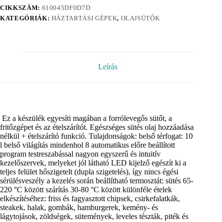
CIKKSZÁM:
610045DF0D7D
KATEGÓRIÁK:
HÁZTARTÁSI GÉPEK
,
OLAJSÜTŐK
Leírás
Ez a készülék egyesíti magában a forrólevegős sütőt, a
fritőzgépet és az ételszárítót. Egészséges sütés olaj hozzáadása
nélkül + ételszárító funkció. Tulajdonságok: belső térfogat: 10
l belső világítás mindenhol 8 automatikus előre beállított
program testreszabással nagyon egyszerű és intuitív
kezelőszervek, melyeket jól látható LED kijelző egészít ki a
teljes felület hőszigetelt (dupla szigetelés), így nincs égési
sérülésveszély a kezelés során beállítható termosztát: sütés 65-
220 °C között szárítás 30-80 °C között különféle ételek
elkészítéséhez: friss és fagyasztott chipsek, csirkefalatkák,
steakek, halak, gombák, hamburgerek, kemény- és
lágytojások, zöldségek, sütemények, leveles tészták, piték és