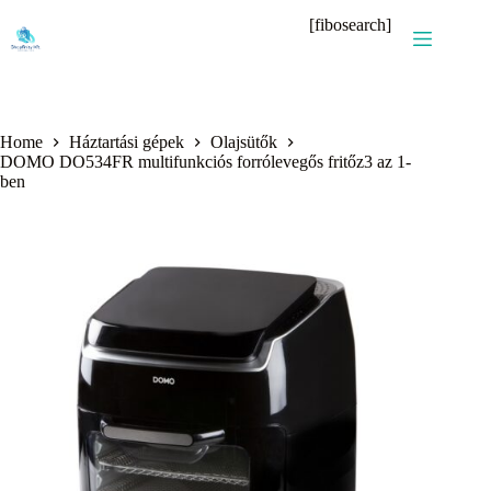
Skip
[fibosearch]
to
content
Home
Háztartási gépek
Olajsütők
DOMO DO534FR multifunkciós forrólevegős fritőz3 az 1-
ben