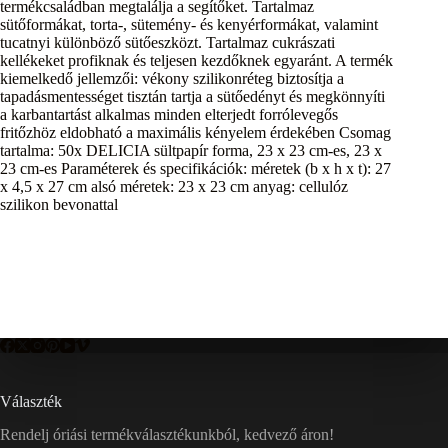
termékcsaládban megtalálja a segítőket. Tartalmaz
sütőformákat, torta-, sütemény- és kenyérformákat, valamint
tucatnyi különböző sütőeszközt. Tartalmaz cukrászati
kellékeket profiknak és teljesen kezdőknek egyaránt. A termék
kiemelkedő jellemzői: vékony szilikonréteg biztosítja a
tapadásmentességet tisztán tartja a sütőedényt és megkönnyíti
a karbantartást alkalmas minden elterjedt forrólevegős
fritőzhöz eldobható a maximális kényelem érdekében Csomag
tartalma: 50x DELICIA sültpapír forma, 23 x 23 cm-es, 23 x
23 cm-es Paraméterek és specifikációk: méretek (b x h x t): 27
x 4,5 x 27 cm alsó méretek: 23 x 23 cm anyag: cellulóz
szilikon bevonattal
Választék
Rendelj óriási termékválasztékunkból, kedvező áron!