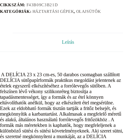
CIKKSZÁM:
F43B09C3B21D
KATEGÓRIÁK:
HÁZTARTÁSI GÉPEK
,
OLAJSÜTŐK
Leírás
A DELÍCIA 23 x 23 cm-es, 50 darabos csomagban szállított
DELÍCIA sütőpapírformák praktikus megoldást jelentenek az
ételek egyszerű elkészítéséhez a forrólevegős sütőben. A
felszínen lévő vékony szilikonréteg biztosítja a
tapadásmentességet, így a formák és az étel könnyen
eltávolíthatók anélkül, hogy az elkészített étel megsérülne.
Ezek az eldobható formák tisztán tartják a fritőz belsejét, és
megkönnyítik a karbantartást. Alkalmasak a megfelelő méretű
és alakú, általános használatú forrólevegős fritőzökhöz . A
formák más méretekben is kaphatók, hogy megfeleljenek a
különböző sütési és sütési követelményeknek. Aki szeret sütni,
és szeretné megkönnyíteni a munkáját, az a DELÍCIA