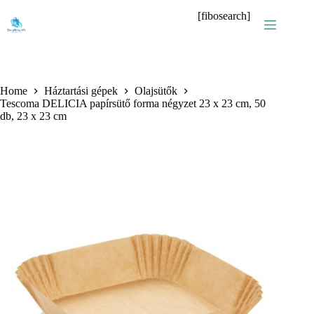
Skip
[fibosearch]
to
content
Home
Háztartási gépek
Olajsütők
Tescoma DELICIA papírsütő forma négyzet 23 x 23 cm, 50
db, 23 x 23 cm