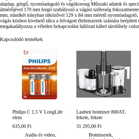
alaplap, görgő, nyomóadagoló és vágókorong Műszaki adatok és speci
átmérőjével 170 mm forgó szabályozó a vágási szélesség fokozatmente
mm, mindkét irányban ütközővel 129 x 84 mm méretű nyomóadagoló, rög
vágás közben kivehető tálca a felvágott élelmiszerek számára beépített
megakadályozza a véletlen bekapcsolást hálózati kábel tárolóhely csúsz
Kapcsolódó termékek
Philips C 1,5 V LongLife
Lauben botmixer 800AT,
elem
fekete, fekete
635,00
Ft
31 295,00
Ft
Audio és video
,
Botmixerek
,