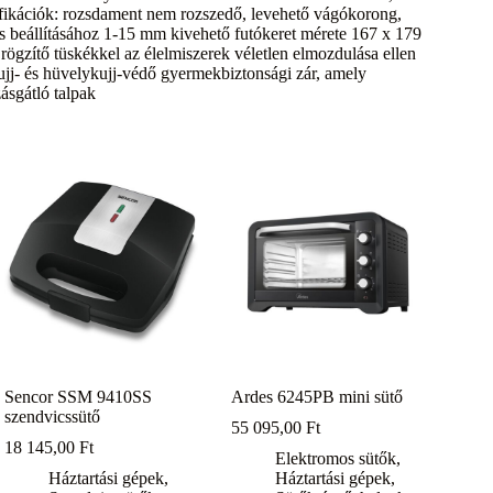
fikációk: rozsdament nem rozszedő, levehető vágókorong,
s beállításához 1-15 mm kivehető futókeret mérete 167 x 179
zítő tüskékkel az élelmiszerek véletlen elmozdulása ellen
 ujj- és hüvelykujj-védő gyermekbiztonsági zár, amely
ásgátló talpak
Sencor SSM 9410SS
Ardes 6245PB mini sütő
szendvicssütő
55 095,00
Ft
18 145,00
Ft
Elektromos sütők
,
Háztartási gépek
,
Háztartási gépek
,