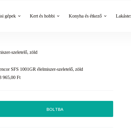
ási gépek
Kert és hobbi
Konyha és étkező
Lakástex
szer-szeletelő, zöld
encor SFS 1001GR élelmiszer-szeletelő, zöld
3 965,00
Ft
BOLTBA