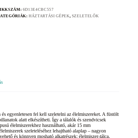
IKKSZÁM:
6D13E4CBC557
ATEGÓRIÁK:
HÁZTARTÁSI GÉPEK
,
SZELETELŐK
ás
 egyenletesen fel kell szeletelni az élelmiszereket. A füstölt
anatok alatt elkészítheti. Így a tálalók és szendvicsek
ípusú élelmiszerekhez használható, akár 15 mm
lelmiszerek szeleteléséhez lehajtható alaplap – nagyon
ivehető és könnyen mosható alkatrészek: élelmiszer-tálca,