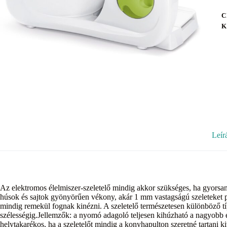
C
K
Leír
Az elektromos élelmiszer-szeletelő mindig akkor szükséges, ha gyorsan és
húsok és sajtok gyönyörűen vékony, akár 1 mm vastagságú szeleteket pill
mindig remekül fognak kinézni. A szeletelő természetesen különböző t
szélességig.Jellemzők: a nyomó adagoló teljesen kihúzható a nagyobb é
helytakarékos, ha a szeletelőt mindig a konyhapulton szeretné tartani k