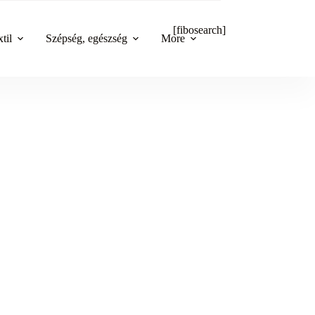
[fibosearch]
til
Szépség, egészség
More