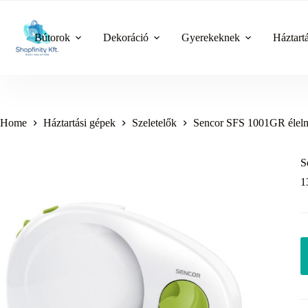
Skip
to
content
Bútorok
Dekoráció
Gyerekeknek
Háztart
Home
Háztartási gépek
Szeletelők
Sencor SFS 1001GR élelmi
S
1