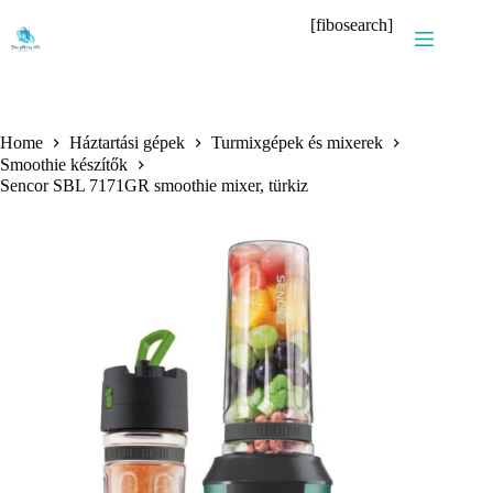
Skip
[fibosearch]
to
content
Home
Háztartási gépek
Turmixgépek és mixerek
Smoothie készítők
Sencor SBL 7171GR smoothie mixer, türkiz