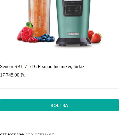
Sencor SBL 7171GR smoothie mixer, türkiz
17 745,00
Ft
BOLTBA
CIKKSZÁM:
2C01F7F2140F