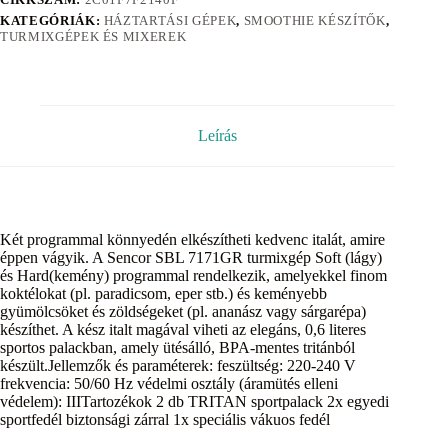
KATEGÓRIÁK:
HÁZTARTÁSI GÉPEK
,
SMOOTHIE KÉSZÍTŐK
,
TURMIXGÉPEK ÉS MIXEREK
Leírás
Két programmal könnyedén elkészítheti kedvenc italát, amire
éppen vágyik. A Sencor SBL 7171GR turmixgép Soft (lágy)
és Hard(kemény) programmal rendelkezik, amelyekkel finom
koktélokat (pl. paradicsom, eper stb.) és keményebb
gyümölcsöket és zöldségeket (pl. ananász vagy sárgarépa)
készíthet. A kész italt magával viheti az elegáns, 0,6 literes
sportos palackban, amely ütésálló, BPA-mentes tritánból
készült.Jellemzők és paraméterek: feszültség: 220-240 V
frekvencia: 50/60 Hz védelmi osztály (áramütés elleni
védelem): IIITartozékok 2 db TRITAN sportpalack 2x egyedi
sportfedél biztonsági zárral 1x speciális vákuos fedél