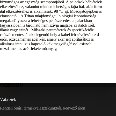
biztonságos az egészség szempontjából. A palackok bébiételek
elkészítéséhez, valamint minden lehetséges fajta ital, akár forró
ital elkészítéséhez is alkalmasak, 98 °C-ig. Mosogatógépben is
elmosható. A Tritan tulajdonságai: biológiai lebonthatóság
megakadályozza a lehetséges penészesedést a palackban
fagyasztóban is tárolható nem szívja magába az italok ízét,
illatát vagy színét Műszaki paraméterek és specifikációk:
csúszásmentes lábak elegendő hely a kábel felcsévéléséhez 4
erős, rozsdamentes acél kés, amely akár jég aprításához is
alkalmas impulzus kapcsoló kék megvilágítással csiszolt
rozsdamentes acél-fekete műanyag
Választék
Rendelj óriási termékválasztékunkból, kedvező áron!