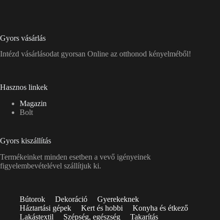
Gyors vásárlás
Intézd vásárlásodat gyorsan Online az otthonod kényelméből!
Hasznos linkek
Magazin
Bolt
Gyors kiszállítás
Termékeinket minden esetben a vevő igényeinek
figyelembevételével szállítjuk ki.
Bútorok
Dekoráció
Gyerekeknek
Háztartási gépek
Kert és hobbi
Konyha és étkező
Lakástextil
Szépség, egészség
Takarítás