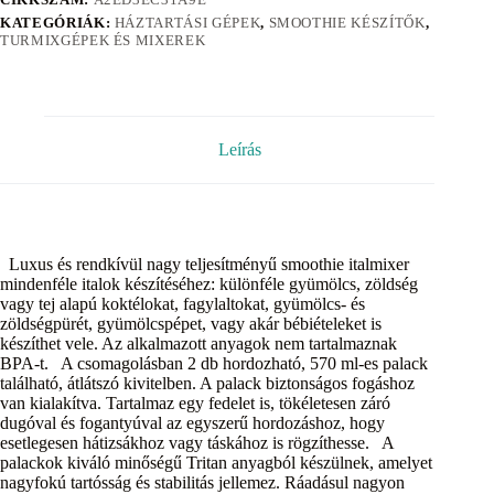
KATEGÓRIÁK:
HÁZTARTÁSI GÉPEK
,
SMOOTHIE KÉSZÍTŐK
,
TURMIXGÉPEK ÉS MIXEREK
Leírás
Luxus és rendkívül nagy teljesítményű smoothie italmixer
mindenféle italok készítéséhez: különféle gyümölcs, zöldség
vagy tej alapú koktélokat, fagylaltokat, gyümölcs- és
zöldségpürét, gyümölcspépet, vagy akár bébiételeket is
készíthet vele. Az alkalmazott anyagok nem tartalmaznak
BPA-t. A csomagolásban 2 db hordozható, 570 ml-es palack
található, átlátszó kivitelben. A palack biztonságos fogáshoz
van kialakítva. Tartalmaz egy fedelet is, tökéletesen záró
dugóval és fogantyúval az egyszerű hordozáshoz, hogy
esetlegesen hátizsákhoz vagy táskához is rögzíthesse. A
palackok kiváló minőségű Tritan anyagból készülnek, amelyet
nagyfokú tartósság és stabilitás jellemez. Ráadásul nagyon