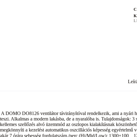
C
K
L
Leír
A DOMO DO8126 ventilátor távirányítóval rendelkezik, ami a nyári 
teszi. Alkalmas a modern lakásba, de a nyaralóba is. Tulajdonságok: 3 
kellemes szellőzés alvó üzemmód az oszlopos kialakításnak köszönhetőe
megkönnyíti a kezelést automatikus oszcillációs képesség egyértelmű v
akár 7 órára sebesség fordulatszám./perc (Hi/Mid/Low): 1300±100