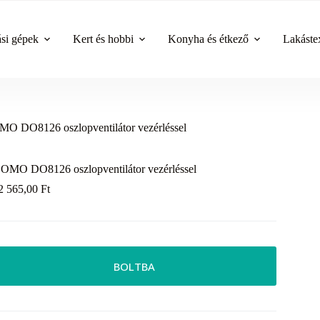
ási gépek
Kert és hobbi
Konyha és étkező
Lakástex
O DO8126 oszlopventilátor vezérléssel
OMO DO8126 oszlopventilátor vezérléssel
2 565,00
Ft
BOLTBA