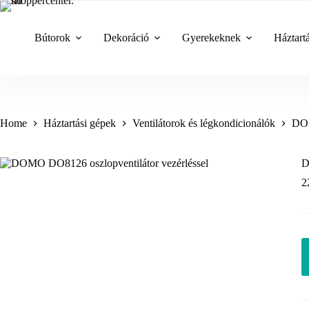
Skip
to
content
Bútorok
Dekoráció
Gyerekeknek
Háztart
Home
Háztartási gépek
Ventilátorok és légkondicionálók
DOM
D
2