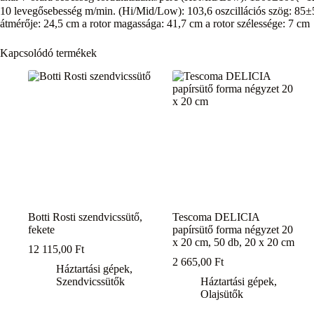
10 levegősebesség m/min. (Hi/Mid/Low): 103,6 oszcillációs szög: 85±
átmérője: 24,5 cm a rotor magassága: 41,7 cm a rotor szélessége: 7 cm
Kapcsolódó termékek
Botti Rosti szendvicssütő,
Tescoma DELICIA
fekete
papírsütő forma négyzet 20
x 20 cm, 50 db, 20 x 20 cm
12 115,00
Ft
2 665,00
Ft
Háztartási gépek
,
Szendvicssütők
Háztartási gépek
,
Olajsütők