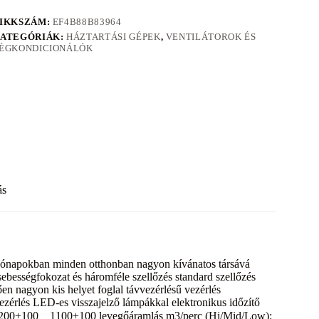
IKKSZÁM:
EF4B88B83964
ATEGÓRIÁK:
HÁZTARTÁSI GÉPEK
,
VENTILÁTOROK ÉS
ÉGKONDICIONÁLÓK
ás
hónapokban minden otthonban nagyon kívánatos társává
sebességfokozat és háromféle szellőzés standard szellőzés
n nagyon kis helyet foglal távvezérlésű vezérlés
ezérlés LED-es visszajelző lámpákkal elektronikus időzítő
、1200±100、1100±100 levegőáramlás m3/perc (Hi/Mid/Low):