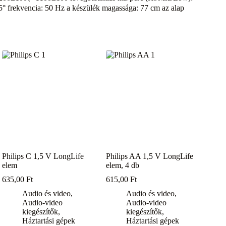
5° frekvencia: 50 Hz a készülék magassága: 77 cm az alap
Philips C 1,5 V LongLife
Philips AA 1,5 V LongLife
elem
elem, 4 db
635,00
Ft
615,00
Ft
Audio és video
,
Audio és video
,
Audio-video
Audio-video
kiegészítők
,
kiegészítők
,
Háztartási gépek
Háztartási gépek