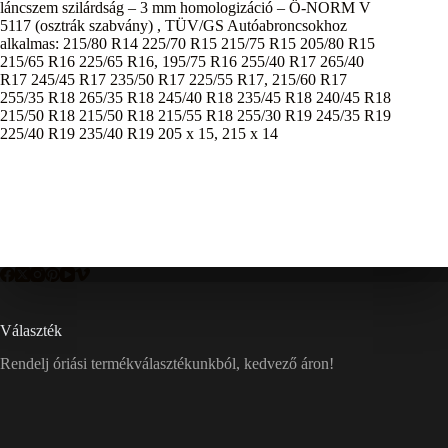
láncszem szilárdság – 3 mm homologizáció – Ö-NORM V
5117 (osztrák szabvány) , TÜV/GS Autóabroncsokhoz
alkalmas: 215/80 R14 225/70 R15 215/75 R15 205/80 R15
215/65 R16 225/65 R16, 195/75 R16 255/40 R17 265/40
R17 245/45 R17 235/50 R17 225/55 R17, 215/60 R17
255/35 R18 265/35 R18 245/40 R18 235/45 R18 240/45 R18
215/50 R18 215/50 R18 215/55 R18 255/30 R19 245/35 R19
225/40 R19 235/40 R19 205 x 15, 215 x 14
Választék
Rendelj óriási termékválasztékunkból, kedvező áron!