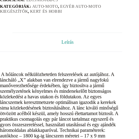
KATEGÓRIÁK:
AUTO-MOTO
,
EGYÉB AUTO-MOTO
KIEGÉSZÍTŐK
,
KERT ÉS HOBBI
Leírás
A hóláncok nélkülözhetetlen felszerelések az autójához. A
láncháló „X” alakban van elrendezve a jármű nagyfokú
manőverezhetősége érdekében, így biztosítva a jármű
személyzetének kényelmes és mindenekelőtt biztonságos
közlekedést a havas utakon és földutakon. Az egyes
láncszemek keresztmetszete optimálisan igazodik a kerekek
sima közlekedésének biztosításához. A lánc kiváló minőségű
ötvözött acélból készül, amely hosszú élettartamot biztosít. A
praktikus csomagolás egy pár láncot tartalmaz egyszerű és
gyors összeszereléssel, használati utasítással és egy ajándék
háromoldalas ablakkaparóval. Technikai paraméterek:
autókhoz – 1800 kg-ig láncszem méretei – 17 x 9 mm