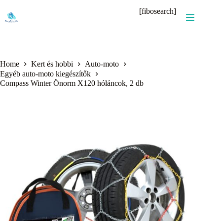
Skip
[fibosearch]
to
content
Home
Kert és hobbi
Auto-moto
Egyéb auto-moto kiegészítők
Compass Winter Önorm X120 hóláncok, 2 db