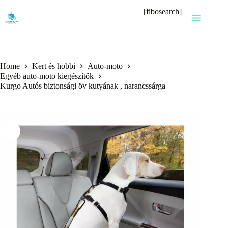
Skip
[fibosearch]
to
content
Home
Kert és hobbi
Auto-moto
Egyéb auto-moto kiegészítők
Kurgo Autós biztonsági öv kutyának , narancssárga