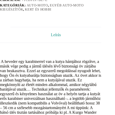
KATEGÓRIÁK:
AUTO-MOTO
,
EGYÉB AUTO-MOTO
KIEGÉSZÍTŐK
,
KERT ÉS HOBBI
Leírás
A heveder egy karabinerrel van a kutya hámjához rögzítve, a
másik vége pedig a jármű ülésén lévő biztonsági öv zárjába
van beakasztva. Ezzel az egyszerű megoldással nyugodt lehet,
hogy Ön és kutyabarátja biztonságban utazik. Az övet akkor is
a zárban hagyhatja, ha nem a kutyájával utazik. Ez
megkönnyíti az életét minden alkalommal, amikor négylábú
barátjával utazik… Technikai jellemzők és paraméterek:
egyszerű és kényelmes használat az öv a helyén tartja a kutyát
erős karabiner univerzálisan használható -. a legtöbb járműhöz
illeszkedik (nem kompatibilis a Volvóval) beállítható hossz 38
– 56 cm a szélesebb mozgástartományért A mi tippünk: A
hátsó ülés tisztán tartásához próbálja ki pl. A Kurgo Wander