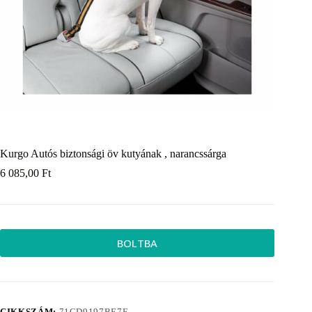
Kurgo Autós biztonsági öv kutyának , narancssárga
6 085,00
Ft
BOLTBA
CIKKSZÁM:
71CD9197BE7E