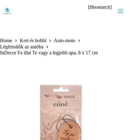
Skip
[fibosearch]
to
content
Home
Kert és hobbi
Auto-moto
Légfrissítők az autóba
InDecor Fa illat Te vagy a legjobb apa, 8 x 17 cm