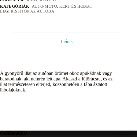
KATEGÓRIÁK:
AUTO-MOTO
,
KERT ÉS HOBBI
,
LÉGFRISSÍTŐK AZ AUTÓBA
Leírás
A gyönyörű illat az autóban örömet okoz apukádnak vagy
barátodnak, aki nemrég lett apa. Akaszd a fűtőrácsra, és az
illat természetesen elterjed, köszönhetően a fába áztatott
illóolajoknak.