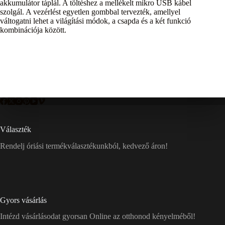
akkumulátor táplál. A töltéshez a mellékelt mikro USB kábel
szolgál. A vezérlést egyetlen gombbal tervezték, amellyel
váltogatni lehet a világítási módok, a csapda és a két funkció
kombinációja között.
Választék
Rendelj óriási termékválasztékunkból, kedvező áron!
Gyors vásárlás
Intézd vásárlásodat gyorsan Online az otthonod kényelméből!