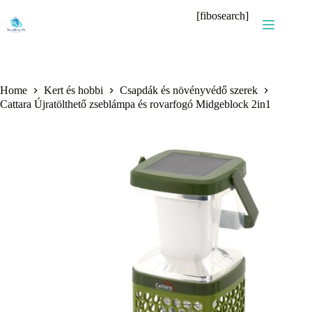
Skip
[fibosearch]
to
content
Home
Kert és hobbi
Csapdák és növényvédő szerek
Cattara Újratölthető zseblámpa és rovarfogó Midgeblock 2in1