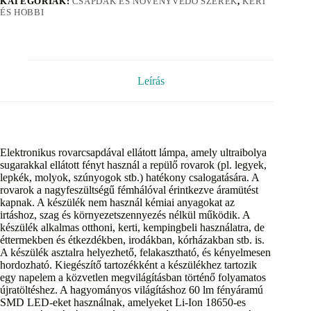
KATEGÓRIÁK:
CSAPDÁK ÉS NÖVÉNYVÉDŐ SZEREK
,
KERT
ÉS HOBBI
Leírás
Elektronikus rovarcsapdával ellátott lámpa, amely ultraibolya
sugarakkal ellátott fényt használ a repülő rovarok (pl. legyek,
lepkék, molyok, szúnyogok stb.) hatékony csalogatására. A
rovarok a nagyfeszültségű fémhálóval érintkezve áramütést
kapnak. A készülék nem használ kémiai anyagokat az
irtáshoz, szag és környezetszennyezés nélkül működik. A
készülék alkalmas otthoni, kerti, kempingbeli használatra, de
éttermekben és étkezdékben, irodákban, kórházakban stb. is.
A készülék asztalra helyezhető, felakasztható, és kényelmesen
hordozható. Kiegészítő tartozékként a készülékhez tartozik
egy napelem a közvetlen megvilágításban történő folyamatos
újratöltéshez. A hagyományos világításhoz 60 lm fényáramú
SMD LED-eket használnak, amelyeket Li-Ion 18650-es