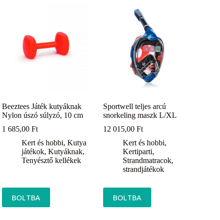
Beeztees Játék kutyáknak
Sportwell teljes arcú
Nylon úszó súlyzó, 10 cm
snorkeling maszk L/XL
1 685,00
Ft
12 015,00
Ft
Kert és hobbi
,
Kutya
Kert és hobbi
,
játékok
,
Kutyáknak
,
Kertiparti
,
Tenyésztő kellékek
Strandmatracok,
strandjátékok
BOLTBA
BOLTBA