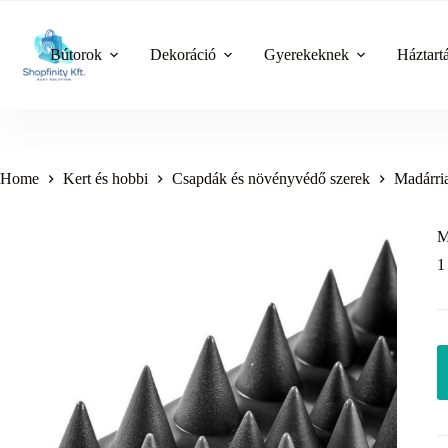
Skip
to
content
Bútorok
Dekoráció
Gyerekeknek
Háztart
Home
Kert és hobbi
Csapdák és növényvédő szerek
Madárri
M
1