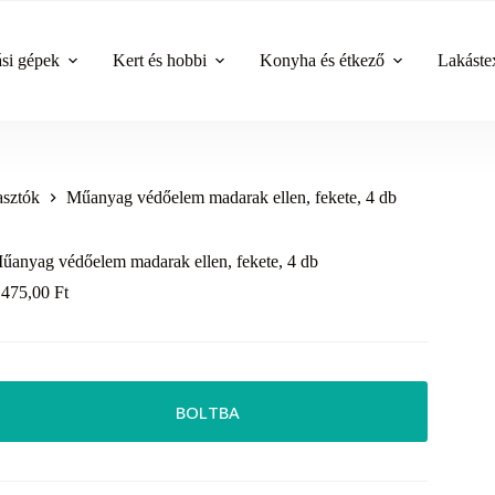
ási gépek
Kert és hobbi
Konyha és étkező
Lakástex
asztók
Műanyag védőelem madarak ellen, fekete, 4 db
űanyag védőelem madarak ellen, fekete, 4 db
 475,00
Ft
BOLTBA