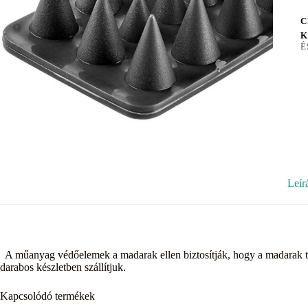
C
K
É
Leír
A műanyag védőelemek a madarak ellen biztosítják, hogy a madarak t
darabos készletben szállítjuk.
Kapcsolódó termékek