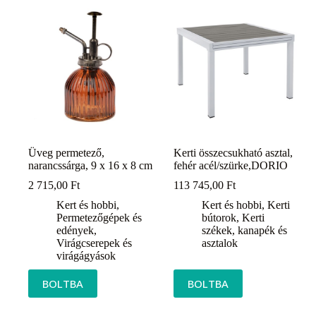
Üveg permetező,
Kerti összecsukható asztal,
narancssárga, 9 x 16 x 8 cm
fehér acél/szürke,DORIO
2 715,00
Ft
113 745,00
Ft
Kert és hobbi
,
Kert és hobbi
,
Kerti
Permetezőgépek és
bútorok
,
Kerti
edények
,
székek, kanapék és
Virágcserepek és
asztalok
virágágyások
BOLTBA
BOLTBA