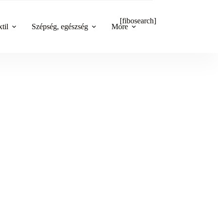
[fibosearch]
til
Szépség, egészség
More