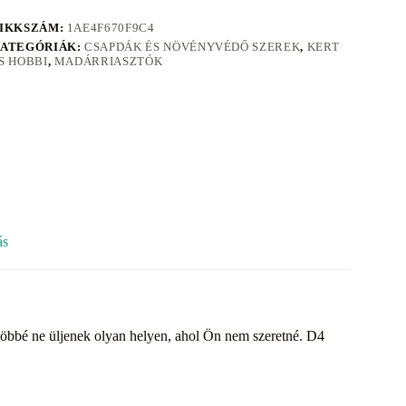
IKKSZÁM:
1AE4F670F9C4
ATEGÓRIÁK:
CSAPDÁK ÉS NÖVÉNYVÉDŐ SZEREK
,
KERT
S HOBBI
,
MADÁRRIASZTÓK
ás
öbbé ne üljenek olyan helyen, ahol Ön nem szeretné. D4