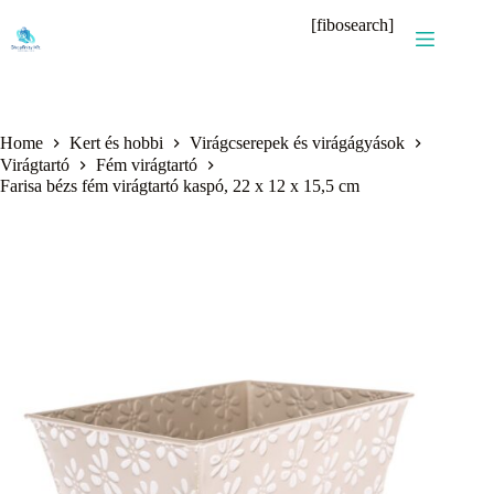
Skip
[fibosearch]
to
content
Home
Kert és hobbi
Virágcserepek és virágágyások
Virágtartó
Fém virágtartó
Farisa bézs fém virágtartó kaspó, 22 x 12 x 15,5 cm