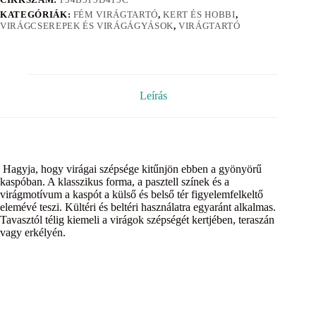
KATEGÓRIÁK:
FÉM VIRÁGTARTÓ
,
KERT ÉS HOBBI
,
VIRÁGCSEREPEK ÉS VIRÁGÁGYÁSOK
,
VIRÁGTARTÓ
Leírás
Hagyja, hogy virágai szépsége kitűnjön ebben a gyönyörű
kaspóban. A klasszikus forma, a pasztell színek és a
virágmotívum a kaspót a külső és belső tér figyelemfelkeltő
elemévé teszi. Kültéri és beltéri használatra egyaránt alkalmas.
Tavasztól télig kiemeli a virágok szépségét kertjében, teraszán
vagy erkélyén.