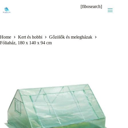
Skip
[fibosearch]
to
content
Home
Kert és hobbi
Gőzölők és melegházak
Fóliaház, 180 x 140 x 94 cm