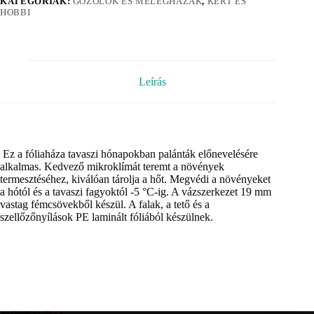
KATEGÓRIÁK:
GŐZÖLŐK ÉS MELEGHÁZAK
,
KERT ÉS
HOBBI
Leírás
Ez a fóliaháza tavaszi hónapokban palánták előnevelésére
alkalmas. Kedvező mikroklímát teremt a növények
termesztéséhez, kiválóan tárolja a hőt. Megvédi a növényeket
a hótól és a tavaszi fagyoktól -5 °C-ig. A vázszerkezet 19 mm
vastag fémcsövekből készül. A falak, a tető és a
szellőzőnyílások PE laminált fóliából készülnek.