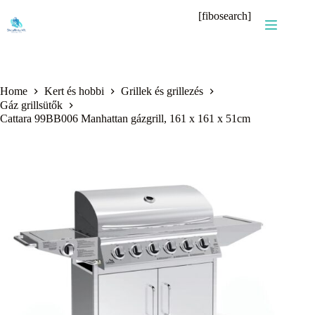
Skip
[fibosearch]
to
content
Home
Kert és hobbi
Grillek és grillezés
Gáz grillsütők
Cattara 99BB006 Manhattan gázgrill, 161 x 161 x 51cm