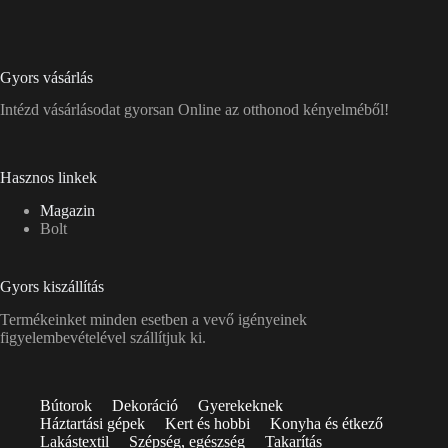
Gyors vásárlás
Intézd vásárlásodat gyorsan Online az otthonod kényelméből!
Hasznos linkek
Magazin
Bolt
Gyors kiszállítás
Termékeinket minden esetben a vevő igényeinek
figyelembevételével szállítjuk ki.
Bútorok
Dekoráció
Gyerekeknek
Háztartási gépek
Kert és hobbi
Konyha és étkező
Lakástextil
Szépség, egészség
Takarítás