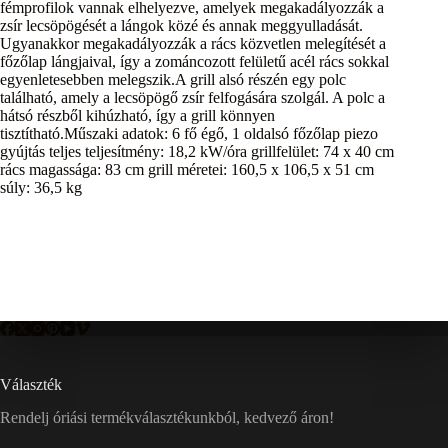
fémprofilok vannak elhelyezve, amelyek megakadályozzák a
zsír lecsöpögését a lángok közé és annak meggyulladását.
Ugyanakkor megakadályozzák a rács közvetlen melegítését a
főzőlap lángjaival, így a zománcozott felületű acél rács sokkal
egyenletesebben melegszik.A grill alsó részén egy polc
található, amely a lecsöpögő zsír felfogására szolgál. A polc a
hátsó részből kihúzható, így a grill könnyen
tisztítható.Műszaki adatok: 6 fő égő, 1 oldalsó főzőlap piezo
gyújtás teljes teljesítmény: 18,2 kW/óra grillfelület: 74 x 40 cm
rács magassága: 83 cm grill méretei: 160,5 x 106,5 x 51 cm
súly: 36,5 kg
Választék
Rendelj óriási termékválasztékunkból, kedvező áron!