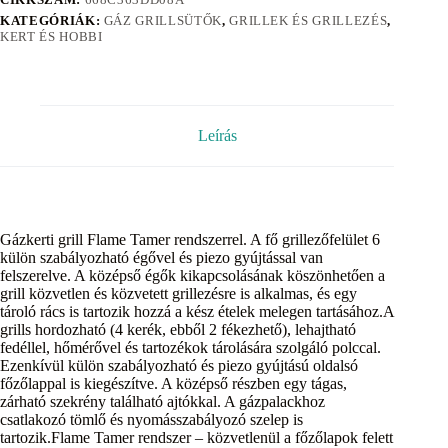
KATEGÓRIÁK:
GÁZ GRILLSÜTŐK
,
GRILLEK ÉS GRILLEZÉS
,
KERT ÉS HOBBI
Leírás
Gázkerti grill Flame Tamer rendszerrel. A fő grillezőfelület 6
külön szabályozható égővel és piezo gyújtással van
felszerelve. A középső égők kikapcsolásának köszönhetően a
grill közvetlen és közvetett grillezésre is alkalmas, és egy
tároló rács is tartozik hozzá a kész ételek melegen tartásához.A
grills hordozható (4 kerék, ebből 2 fékezhető), lehajtható
fedéllel, hőmérővel és tartozékok tárolására szolgáló polccal.
Ezenkívül külön szabályozható és piezo gyújtású oldalsó
főzőlappal is kiegészítve. A középső részben egy tágas,
zárható szekrény található ajtókkal. A gázpalackhoz
csatlakozó tömlő és nyomásszabályozó szelep is
tartozik.Flame Tamer rendszer – közvetlenül a főzőlapok felett