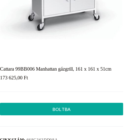
Cattara 99BB006 Manhattan gázgrill, 161 x 161 x 51cm
173 625,00
Ft
BOLTBA
CIKKSZÁM:
668C363DD08A