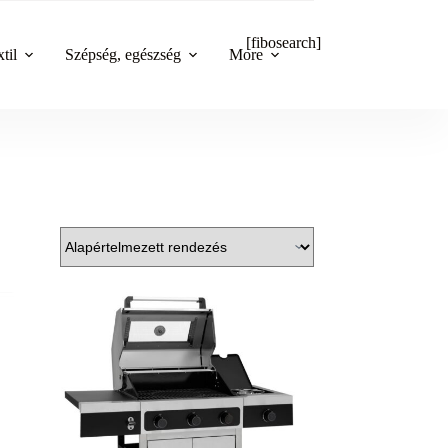
[fibosearch]
til
Szépség, egészség
More