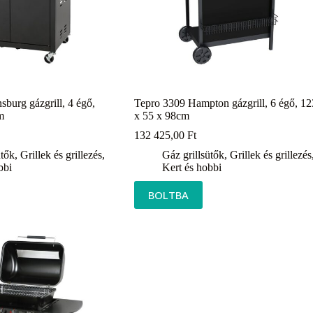
burg gázgrill, 4 égő,
Tepro 3309 Hampton gázgrill, 6 égő, 12
m
x 55 x 98cm
132 425,00
Ft
ütők
,
Grillek és grillezés
,
Gáz grillsütők
,
Grillek és grillezés
bbi
Kert és hobbi
BOLTBA