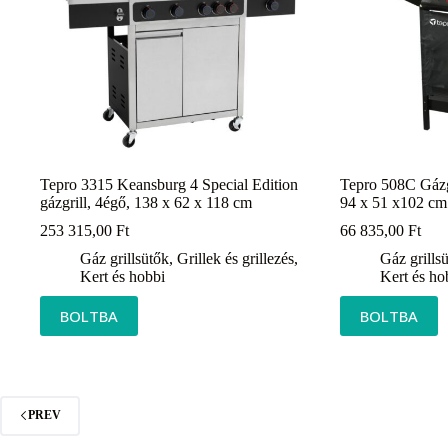
Tepro 3315 Keansburg 4 Special Edition
Tepro 508C Gázgr
gázgrill, 4égő, 138 x 62 x 118 cm
94 x 51 x102 cm
253 315,00
Ft
66 835,00
Ft
Gáz grillsütők
,
Grillek és grillezés
,
Gáz grills
Kert és hobbi
Kert és ho
BOLTBA
BOLTBA
PREV