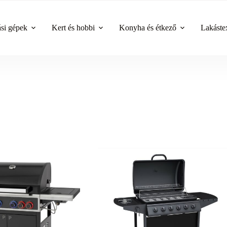
ási gépek
Kert és hobbi
Konyha és étkező
Lakástex