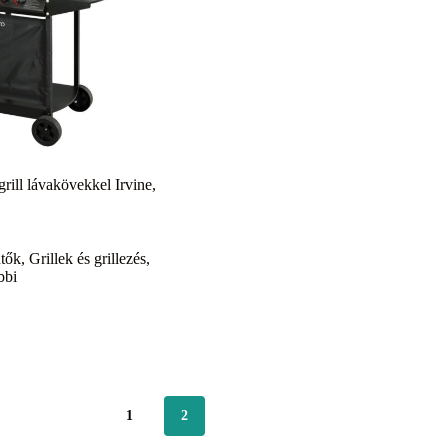
ill lávakövekkel Irvine,
ütők
,
Grillek és grillezés
,
bbi
1
2