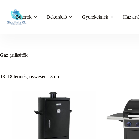
Skip
to
content
Bútorok
Dekoráció
Gyerekeknek
Háztart
Gáz grillsütők
13–18 termék, összesen 18 db