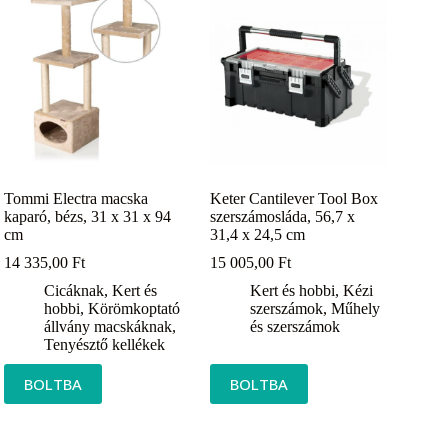
Tommi Electra macska
Keter Cantilever Tool Box
kaparó, bézs, 31 x 31 x 94
szerszámosláda, 56,7 x
cm
31,4 x 24,5 cm
14 335,00
Ft
15 005,00
Ft
Cicáknak
,
Kert és
Kert és hobbi
,
Kézi
hobbi
,
Körömkoptató
szerszámok
,
Műhely
állvány macskáknak
,
és szerszámok
Tenyésztő kellékek
BOLTBA
BOLTBA