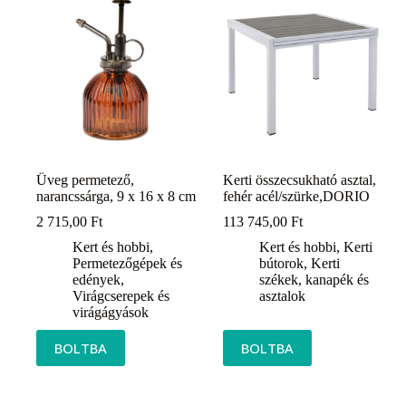
Üveg permetező,
Kerti összecsukható asztal,
narancssárga, 9 x 16 x 8 cm
fehér acél/szürke,DORIO
2 715,00
Ft
113 745,00
Ft
Kert és hobbi
,
Kert és hobbi
,
Kerti
Permetezőgépek és
bútorok
,
Kerti
edények
,
székek, kanapék és
Virágcserepek és
asztalok
virágágyások
BOLTBA
BOLTBA