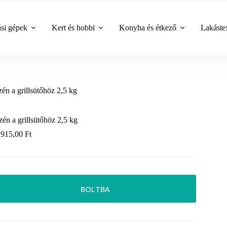
ási gépek
Kert és hobbi
Konyha és étkező
Lakástex
zén a grillsütőhöz 2,5 kg
zén a grillsütőhöz 2,5 kg
 915,00
Ft
BOLTBA