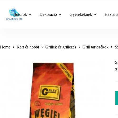
Skip
to
content
Bútorok
Dekoráció
Gyerekeknek
Háztart
Home
Kert és hobbi
Grillek és grillezés
Grill tartozékok
S
S
2