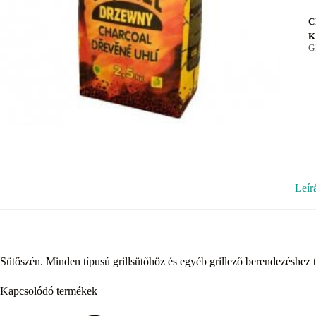
C
K
G
Leír
Sütőszén. Minden típusú grillsütőhöz és egyéb grillező berendezéshez t
Kapcsolódó termékek