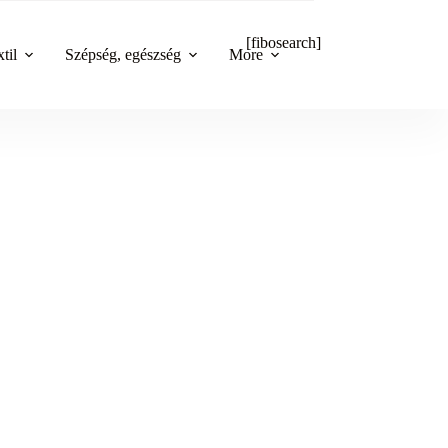
[fibosearch]
til
Szépség, egészség
More