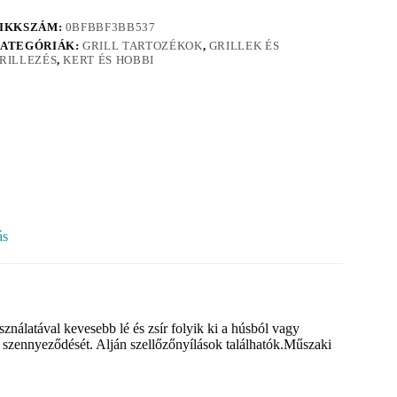
IKKSZÁM:
0BFBBF3BB537
ATEGÓRIÁK:
GRILL TARTOZÉKOK
,
GRILLEK ÉS
RILLEZÉS
,
KERT ÉS HOBBI
ás
asználatával kevesebb lé és zsír folyik ki a húsból vagy
s szennyeződését. Alján szellőzőnyílások találhatók.Műszaki