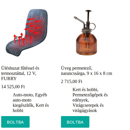
Üléshuzat fűtéssel és
Üveg permetező,
termosztáttal, 12 V,
narancssárga, 9 x 16 x 8 cm
FURRY
2 715,00
Ft
14 525,00
Ft
Kert és hobbi
,
Auto-moto
,
Egyéb
Permetezőgépek és
auto-moto
edények
,
kiegészítők
,
Kert és
Virágcserepek és
hobbi
virágágyások
BOLTBA
BOLTBA