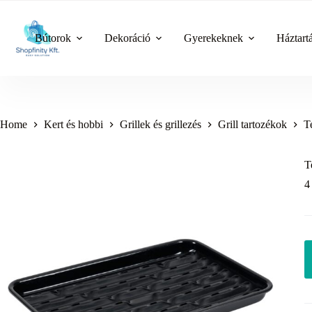
Skip
to
content
Bútorok
Dekoráció
Gyerekeknek
Háztart
Home
Kert és hobbi
Grillek és grillezés
Grill tartozékok
T
T
4