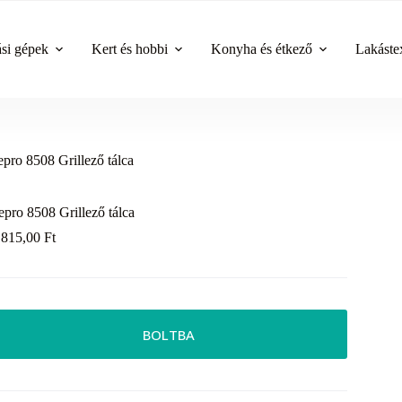
ási gépek
Kert és hobbi
Konyha és étkező
Lakástex
epro 8508 Grillező tálca
epro 8508 Grillező tálca
 815,00
Ft
BOLTBA