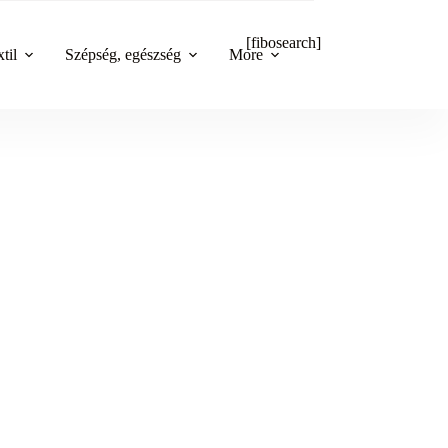
[fibosearch]
til
Szépség, egészség
More