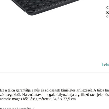
C
K
G
Leír
Ez a tálca garantálja a hús és zöldségek kíméletes grillezését. A tálca h
zöldségekből. Használatával megakadályozhatja a grillező rács jelentő
adatok: magas hőállóság méretek: 34,5 x 22,5 cm