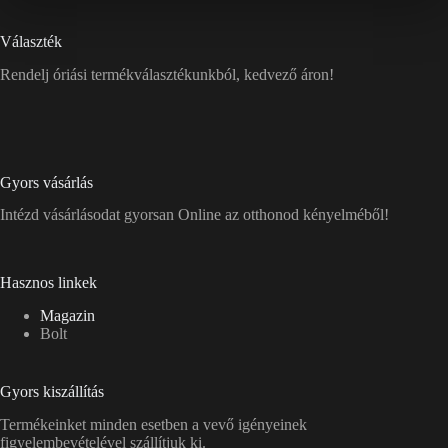
Választék
Rendelj óriási termékválasztékunkból, kedvező áron!
Gyors vásárlás
Intézd vásárlásodat gyorsan Online az otthonod kényelméből!
Hasznos linkek
Magazin
Bolt
Gyors kiszállítás
Termékeinket minden esetben a vevő igényeinek
figyelembevételével szállítjuk ki.