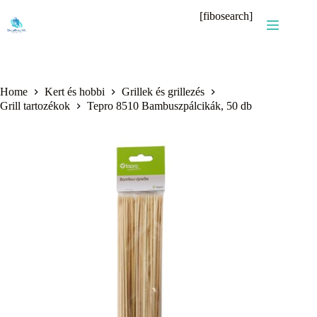
Skip
[fibosearch]
to
content
Home
Kert és hobbi
Grillek és grillezés
Grill tartozékok
Tepro 8510 Bambuszpálcikák, 50 db