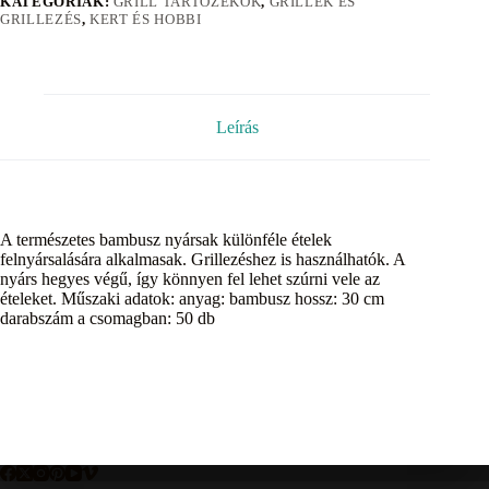
KATEGÓRIÁK:
GRILL TARTOZÉKOK
,
GRILLEK ÉS
GRILLEZÉS
,
KERT ÉS HOBBI
Leírás
A természetes bambusz nyársak különféle ételek
felnyársalására alkalmasak. Grillezéshez is használhatók. A
nyárs hegyes végű, így könnyen fel lehet szúrni vele az
ételeket. Műszaki adatok: anyag: bambusz hossz: 30 cm
darabszám a csomagban: 50 db