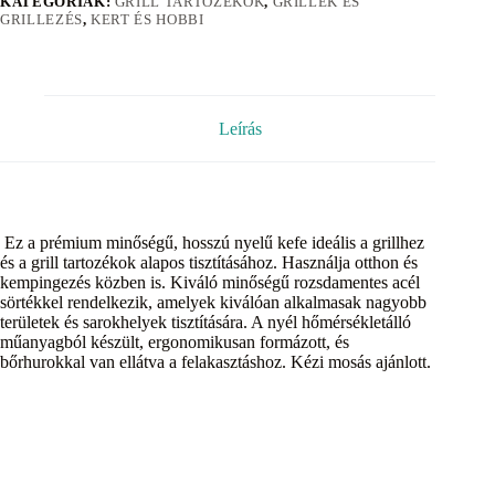
KATEGÓRIÁK:
GRILL TARTOZÉKOK
,
GRILLEK ÉS
GRILLEZÉS
,
KERT ÉS HOBBI
Leírás
Ez a prémium minőségű, hosszú nyelű kefe ideális a grillhez
és a grill tartozékok alapos tisztításához. Használja otthon és
kempingezés közben is. Kiváló minőségű rozsdamentes acél
sörtékkel rendelkezik, amelyek kiválóan alkalmasak nagyobb
területek és sarokhelyek tisztítására. A nyél hőmérsékletálló
műanyagból készült, ergonomikusan formázott, és
bőrhurokkal van ellátva a felakasztáshoz. Kézi mosás ajánlott.