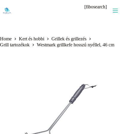
Skip
[fibosearch]
to
content
Home
Kert és hobbi
Grillek és grillezés
Grill tartozékok
Westmark grillkefe hosszú nyéllel, 46 cm