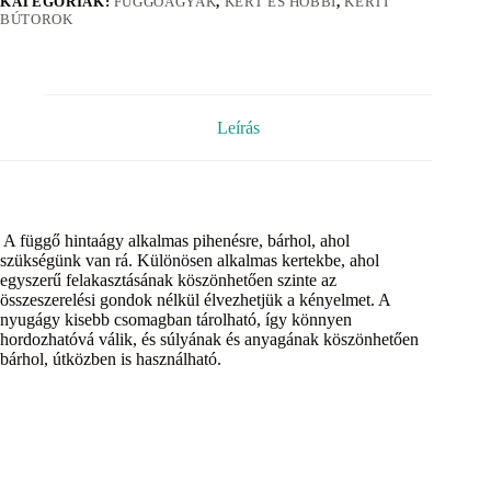
KATEGÓRIÁK:
FÜGGŐÁGYAK
,
KERT ÉS HOBBI
,
KERTI
BÚTOROK
Leírás
A függő hintaágy alkalmas pihenésre, bárhol, ahol
szükségünk van rá. Különösen alkalmas kertekbe, ahol
egyszerű felakasztásának köszönhetően szinte az
összeszerelési gondok nélkül élvezhetjük a kényelmet. A
nyugágy kisebb csomagban tárolható, így könnyen
hordozhatóvá válik, és súlyának és anyagának köszönhetően
bárhol, útközben is használható.