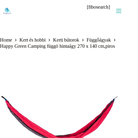
Skip
[fibosearch]
to
content
Home
Kert és hobbi
Kerti bútorok
Függőágyak
Happy Green Camping függö hintaágy 270 x 140 cm,piros