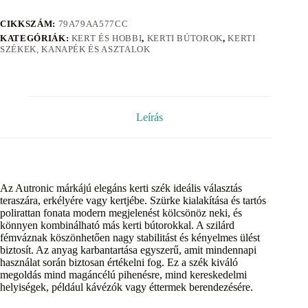
CIKKSZÁM:
79A79AA577CC
KATEGÓRIÁK:
KERT ÉS HOBBI
,
KERTI BÚTOROK
,
KERTI
SZÉKEK, KANAPÉK ÉS ASZTALOK
Leírás
Az Autronic márkájú elegáns kerti szék ideális választás
teraszára, erkélyére vagy kertjébe. Szürke kialakítása és tartós
polirattan fonata modern megjelenést kölcsönöz neki, és
könnyen kombinálható más kerti bútorokkal. A szilárd
fémváznak köszönhetően nagy stabilitást és kényelmes ülést
biztosít. Az anyag karbantartása egyszerű, amit mindennapi
használat során biztosan értékelni fog. Ez a szék kiváló
megoldás mind magáncélú pihenésre, mind kereskedelmi
helyiségek, például kávézók vagy éttermek berendezésére.