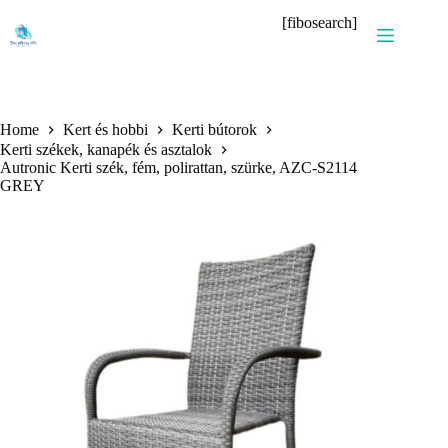
Skip
[fibosearch]
to
content
Home
Kert és hobbi
Kerti bútorok
Kerti székek, kanapék és asztalok
Autronic Kerti szék, fém, polirattan, szürke, AZC-S2114
GREY