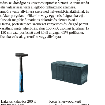
is szilárdságot és kellemes tapintást biztosít. A felhasznált
ális választássá teszi a legtöbb felhasználó számára.
 kampóra vagy állványra szeretnéd helyezni.Kialakításának és
Akár pergolára, télikertbe vagy egy erős faágra akasztja,
tílusnak megfelelő markáns dekorációs elemet is ad a
el tartós, porfestett acélszerkezet kényelmes és lélegző pamut
kasztható nagy teherbírás, akár 150 kgA csomag tartalma: 1x
20 cm váz: porfestett acél kötél anyaga: 65% poliészter,
lés: akasztással, gerendára vagy állványra
Lakatos kalapács 200 g
Keter Sherwood kerti