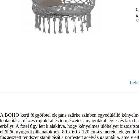
C
K
S
Leír
A BOHO kerti függőfotel elegáns szürke színben egyedülálló kényelmet 
kialakítása, díszes rojtokkal és természetes anyagokkal légies és laza hatá
erkélyt. A fotel úgy lett kialakítva, hogy kényelmes ülőhelyet biztosít
eltöltött nyugodt pillanatokhoz. 80 x 60 x 120 cm-es méretei elegendő 
függesztett rendszer stabilitását a porfestett acélváz garantálja, amely