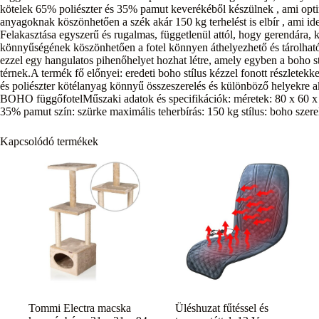
kötelek 65% poliészter és 35% pamut keverékéből készülnek , ami optimál
anyagoknak köszönhetően a szék akár 150 kg terhelést is elbír , ami ide
Felakasztása egyszerű és rugalmas, függetlenül attól, hogy gerendára,
könnyűségének köszönhetően a fotel könnyen áthelyezhető és tárolható. 
ezzel egy hangulatos pihenőhelyet hozhat létre, amely egyben a boho s
térnek.A termék fő előnyei: eredeti boho stílus kézzel fonott részletekk
és poliészter kötélanyag könnyű összeszerelés és különböző helyekre a
BOHO függőfotelMűszaki adatok és specifikációk: méretek: 80 x 60 x 1
35% pamut szín: szürke maximális teherbírás: 150 kg stílus: boho szere
Kapcsolódó termékek
Tommi Electra macska
Üléshuzat fűtéssel és