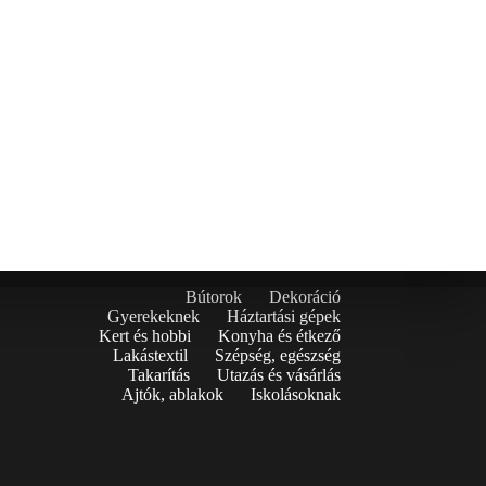
Bútorok
Dekoráció
Gyerekeknek
Háztartási gépek
Kert és hobbi
Konyha és étkező
Lakástextil
Szépség, egészség
Takarítás
Utazás és vásárlás
Ajtók, ablakok
Iskolásoknak