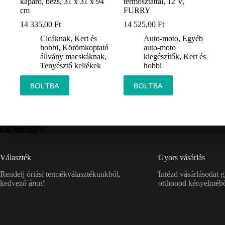
kaparó, bézs, 31 x 31 x 94
termosztáttal, 12 V,
cm
FURRY
14 335,00
Ft
14 525,00
Ft
Cicáknak
,
Kert és
Auto-moto
,
Egyéb
hobbi
,
Körömkoptató
auto-moto
állvány macskáknak
,
kiegészítők
,
Kert és
Tenyésztő kellékek
hobbi
BOLTBA
BOLTBA
Választék
Gyors vásárlás
Rendelj óriási termékválasztékunkból,
Intézd vásárlásodat 
kedvező áron!
otthonod kényelmébő