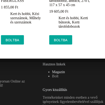
FIBERGLASS
tárolódoboz, antracit, 270 l,
117 x 57 x 45 cm
1 855,00
Ft
19 605,00
Ft
Kert és hobbi
,
Kézi
szerszámok
,
Műhely
Kert és hobbi
,
Kerti
és szerszámok
bútorok
,
Kerti
tárolódobozok
BOLTBA
BOLTBA
Hasznos linkek
Magazin
Bolt
gyorsan Online az
l!
Gyors kiszállítás
Termékeinket minden esetben a vevő
igényeinek figyelembevételével szállítjuk