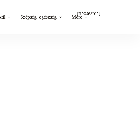
[fibosearch]
til
Szépség, egészség
More