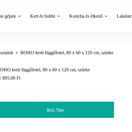
ási gépek
Kert és hobbi
Konyha és étkező
Lakástex
asztalok
BOHO kerti függőfotel, 80 x 60 x 120 cm, szürke
OHO kerti függőfotel, 80 x 60 x 120 cm, szürke
1 895,00
Ft
BOLTBA