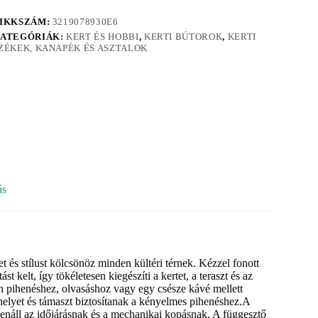
IKKSZÁM:
3219078930E6
ATEGÓRIÁK:
KERT ÉS HOBBI
,
KERTI BÚTOROK
,
KERTI
ZÉKEK, KANAPÉK ÉS ASZTALOK
ás
és stílust kölcsönöz minden kültéri térnek. Kézzel fonott
st kelt, így tökéletesen kiegészíti a kertet, a teraszt és az
son pihenéshez, olvasáshoz vagy egy csésze kávé mellett
helyet és támaszt biztosítanak a kényelmes pihenéshez.A
 ellenáll az időjárásnak és a mechanikai kopásnak. A függesztő