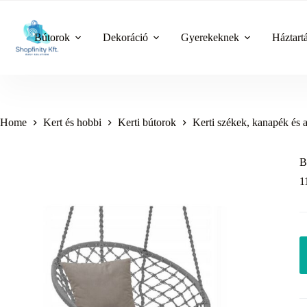
Skip
to
content
Bútorok
Dekoráció
Gyerekeknek
Háztart
Home
Kert és hobbi
Kerti bútorok
Kerti székek, kanapék és 
B
1