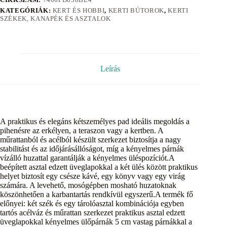
KATEGÓRIÁK:
KERT ÉS HOBBI
,
KERTI BÚTOROK
,
KERTI
SZÉKEK, KANAPÉK ÉS ASZTALOK
Leírás
A praktikus és elegáns kétszemélyes pad ideális megoldás a
pihenésre az erkélyen, a teraszon vagy a kertben. A
műrattanból és acélból készült szerkezet biztosítja a nagy
stabilitást és az időjárásállóságot, míg a kényelmes párnák
vízálló huzattal garantálják a kényelmes üléspozíciót.A
beépített asztal edzett üveglapokkal a két ülés között praktikus
helyet biztosít egy csésze kávé, egy könyv vagy egy virág
számára. A levehető, mosógépben mosható huzatoknak
köszönhetően a karbantartás rendkívül egyszerű.A termék fő
előnyei: két szék és egy tárolóasztal kombinációja egyben
tartós acélváz és műrattan szerkezet praktikus asztal edzett
üveglapokkal kényelmes ülőpárnák 5 cm vastag párnákkal a