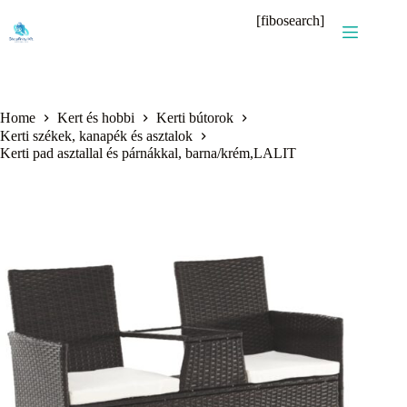
Skip
[fibosearch]
to
content
Home
Kert és hobbi
Kerti bútorok
Kerti székek, kanapék és asztalok
Kerti pad asztallal és párnákkal, barna/krém,LALIT