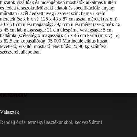
huzatok vízállóak és mosógépben moshatók alkalmas kültéri
és fedett teraszokraMűszaki adatok és specifikációk: anyag:
műrattan / acél / edzett üveg / szövet szín: barna / krém
méretek (sz x h x v): 125 x 48 x 87 cm asztal méretei (sz x h):
30 x 51 cm ülési magasság: 39,5 cm ülési méret (szé x mé): 46
x 45 cm láb magassága: 21 cm üléspárna vastagsága: 5 cm
háttámla (szélesség x magasság): 45 x 46 cm karfa (m x v): 54
x 62,5 cm kopásállóság: 95 000 Martindale ciklus huzat:
levehető, vízálló, mosható teherbírás: 2x 90 kg szállítva
szétszerelt állapotban
Választék
Rendelj óriási termékválasztékunkból, kedvező áron!