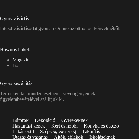
Gyors vásárlás
Intézd vásárlásodat gyorsan Online az otthonod kényelméből!
Hasznos linkek
Magazin
Bolt
Gyors kiszállítás
Termékeinket minden esetben a vevő igényeinek
figyelembevételével szállítjuk ki.
Bútorok
Dekoráció
Gyerekeknek
Háztartási gépek
Kert és hobbi
Konyha és étkező
Lakástextil
Szépség, egészség
Takarítás
Utazás és vásárlás
Ajtók, ablakok
Iskolásoknak