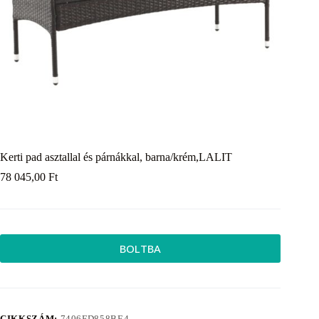
Kerti pad asztallal és párnákkal, barna/krém,LALIT
78 045,00
Ft
BOLTBA
CIKKSZÁM:
7406FD858BE4