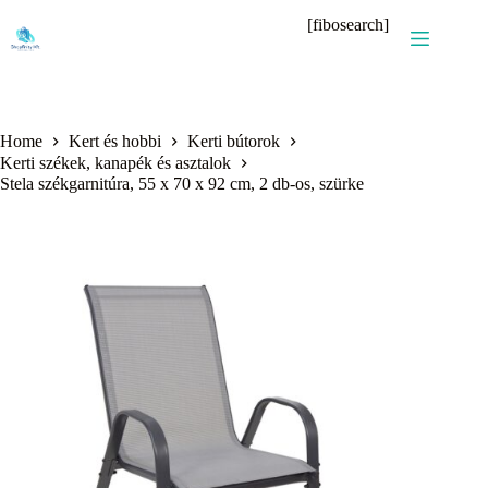
Skip
[fibosearch]
to
content
Home
Kert és hobbi
Kerti bútorok
Kerti székek, kanapék és asztalok
Stela székgarnitúra, 55 x 70 x 92 cm, 2 db-os, szürke