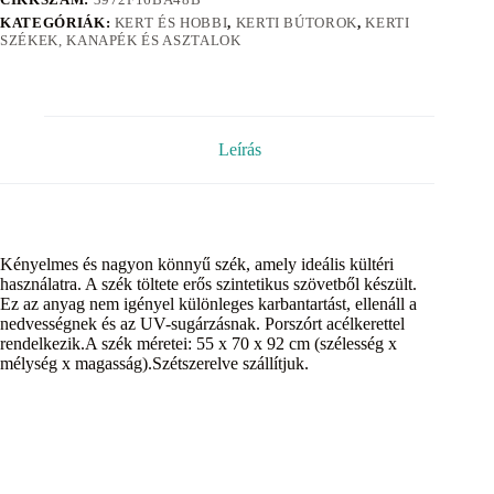
KATEGÓRIÁK:
KERT ÉS HOBBI
,
KERTI BÚTOROK
,
KERTI
SZÉKEK, KANAPÉK ÉS ASZTALOK
Leírás
Kényelmes és nagyon könnyű szék, amely ideális kültéri
használatra. A szék töltete erős szintetikus szövetből készült.
Ez az anyag nem igényel különleges karbantartást, ellenáll a
nedvességnek és az UV-sugárzásnak. Porszórt acélkerettel
rendelkezik.A szék méretei: 55 x 70 x 92 cm (szélesség x
mélység x magasság).Szétszerelve szállítjuk.