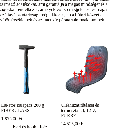
származó adalékokat, ami garantálja a magas minőséget és a
donságokkal rendelkezik, amelyek vonzó megjelenést és magas
zú távú színtartóság, még akkor is, ha a bútort közvetlen
ony hőmérsékletnek és az intenzív páratartalomnak, aminek
Lakatos kalapács 200 g
Üléshuzat fűtéssel és
FIBERGLASS
termosztáttal, 12 V,
FURRY
1 855,00
Ft
14 525,00
Ft
Kert és hobbi
,
Kézi