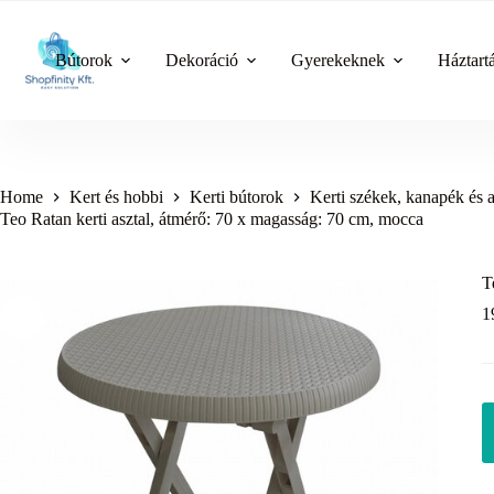
Skip
to
content
Bútorok
Dekoráció
Gyerekeknek
Háztart
Home
Kert és hobbi
Kerti bútorok
Kerti székek, kanapék és 
Teo Ratan kerti asztal, átmérő: 70 x magasság: 70 cm, mocca
T
1