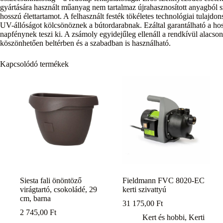
gyártására használt műanyag nem tartalmaz újrahasznosított anyagból 
hosszú élettartamot. A felhasznált festék tökéletes technológiai tulaj
UV-állóságot kölcsönöznek a bútordarabnak. Ezáltal garantálható a hoss
napfénynek teszi ki. A zsámoly egyidejűleg ellenáll a rendkívül alacs
köszönhetően beltérben és a szabadban is használható.
Kapcsolódó termékek
Siesta fali önöntöző
Fieldmann FVC 8020-EC
virágtartó, csokoládé, 29
kerti szivattyú
cm, barna
31 175,00
Ft
2 745,00
Ft
Kert és hobbi
,
Kerti