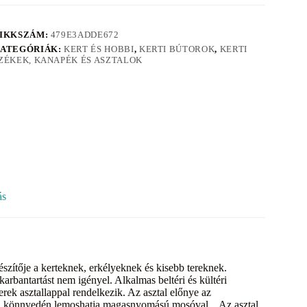
IKKSZÁM:
479E3ADDE672
ATEGÓRIÁK:
KERT ÉS HOBBI
,
KERTI BÚTOROK
,
KERTI
ZÉKEK, KANAPÉK ÉS ASZTALOK
ás
szítője a kerteknek, erkélyeknek és kisebb tereknek.
karbantartást nem igényel. Alkalmas beltéri és kültéri
rek asztallappal rendelkezik. Az asztal előnye az
tén könnyedén lemoshatja magasnyomású mosóval. Az asztal