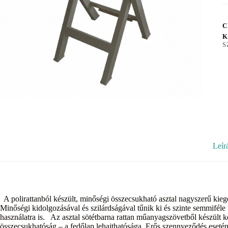
C
K
S
Leír
A polirattanból készült, minőségi összecsukható asztal nagyszerű kiegé
Minőségi kidolgozásával és szilárdságával tűnik ki és szinte semmiféle 
használatra is. Az asztal sötétbarna rattan műanyagszövetből készült ke
összecsukhatóság – a fedőlap lehajthatósága. Erős szennyeződés ese