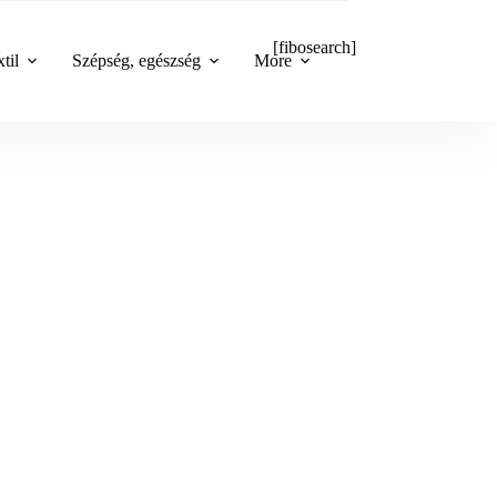
[fibosearch]
til
Szépség, egészség
More