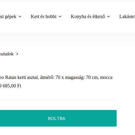
ási gépek
Kert és hobbi
Konyha és étkező
Lakástex
asztalok
eo Ratan kerti asztal, átmérő: 70 x magasság: 70 cm, mocca
9 685,00
Ft
BOLTBA