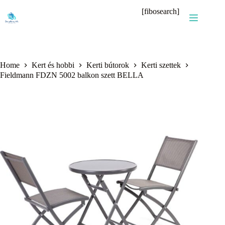
Skip
[fibosearch]
to
content
Home
Kert és hobbi
Kerti bútorok
Kerti szettek
Fieldmann FDZN 5002 balkon szett BELLA