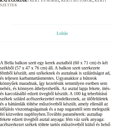
KATEGÓRIÁK:
KERT ÉS HOBBI
,
KERTI BÚTOROK
,
KERTI
SZETTEK
Leírás
A Bella balkon szett egy kerek asztalból (60 x 71 cm) és két
székből (57 x 47 x 76 cm) áll. A balkon szett szerkezete
fémből készült, ami székeknek és asztalnak is szilárdságot ad,
és teljesen karbantartásmentes. Ugyanakkor a bútorok
könnyűek maradnak, így kezelésük semmilyen esetben sem
nehéz, és könnyen áthelyezhetők. Az asztal lapja fekete, ütés-
és karcolásálló edzett üvegből készült. A 100 kg teherbírású
székek szilárd acélszerkezettel rendelkeznek, az ülőfelületek
és a háttámlák töltése műszövetből készült, amely ellenáll az
időjárás viszontagságainak és a nap sugaraitól sem melegszik
fel közvetlen napfényben.További paraméterek: asztallap
fekete edzett üvegből asztal anyaga: fém váz szék anyaga:
acélszerkezet székek töltete tartós műszövetből külső és belső