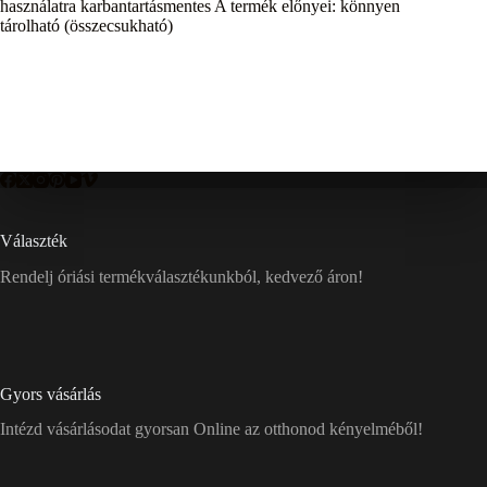
használatra karbantartásmentes A termék előnyei: könnyen
tárolható (összecsukható)
Választék
Rendelj óriási termékválasztékunkból, kedvező áron!
Gyors vásárlás
Intézd vásárlásodat gyorsan Online az otthonod kényelméből!