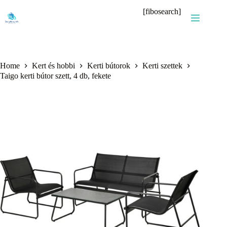
Skip
[fibosearch]
to
content
Home
Kert és hobbi
Kerti bútorok
Kerti szettek
Taigo kerti bútor szett, 4 db, fekete