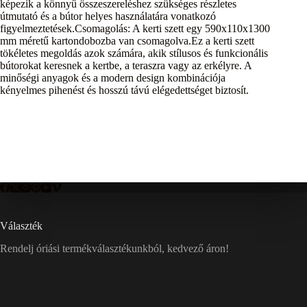
képezik a könnyű összeszereléshez szükséges részletes
útmutató és a bútor helyes használatára vonatkozó
figyelmeztetések.Csomagolás: A kerti szett egy 590x110x1300
mm méretű kartondobozba van csomagolva.Ez a kerti szett
tökéletes megoldás azok számára, akik stílusos és funkcionális
bútorokat keresnek a kertbe, a teraszra vagy az erkélyre. A
minőségi anyagok és a modern design kombinációja
kényelmes pihenést és hosszú távú elégedettséget biztosít.
Választék
Rendelj óriási termékválasztékunkból, kedvező áron!