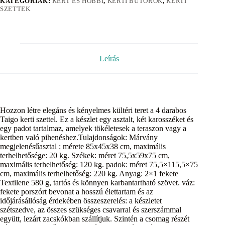
KATEGÓRIÁK:
KERT ÉS HOBBI
,
KERTI BÚTOROK
,
KERTI
SZETTEK
Leírás
Hozzon létre elegáns és kényelmes kültéri teret a 4 darabos
Taigo kerti szettel. Ez a készlet egy asztalt, két karosszéket és
egy padot tartalmaz, amelyek tökéletesek a teraszon vagy a
kertben való pihenéshez.Tulajdonságok: Márvány
megjelenésűasztal : mérete 85x45x38 cm, maximális
terhelhetősége: 20 kg. Székek: méret 75,5x59x75 cm,
maximális terhelhetőség: 120 kg. padok: méret 75,5×115,5×75
cm, maximális terhelhetőség: 220 kg. Anyag: 2×1 fekete
Textilene 580 g, tartós és könnyen karbantartható szövet. váz:
fekete porszórt bevonat a hosszú élettartam és az
időjárásállóság érdekében összeszerelés: a készletet
szétszedve, az összes szükséges csavarral és szerszámmal
együtt, lezárt zacskókban szállítjuk. Szintén a csomag részét