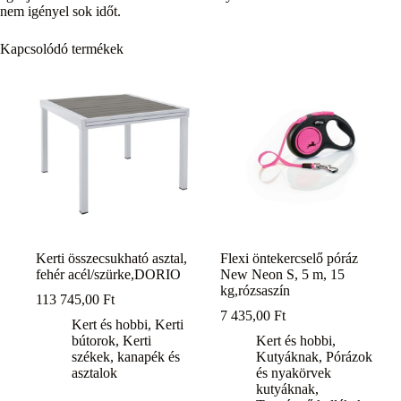
nem igényel sok időt.
Kapcsolódó termékek
Kerti összecsukható asztal,
Flexi öntekercselő póráz
fehér acél/szürke,DORIO
New Neon S, 5 m, 15
kg,rózsaszín
113 745,00
Ft
7 435,00
Ft
Kert és hobbi
,
Kerti
bútorok
,
Kerti
Kert és hobbi
,
székek, kanapék és
Kutyáknak
,
Pórázok
asztalok
és nyakörvek
kutyáknak
,