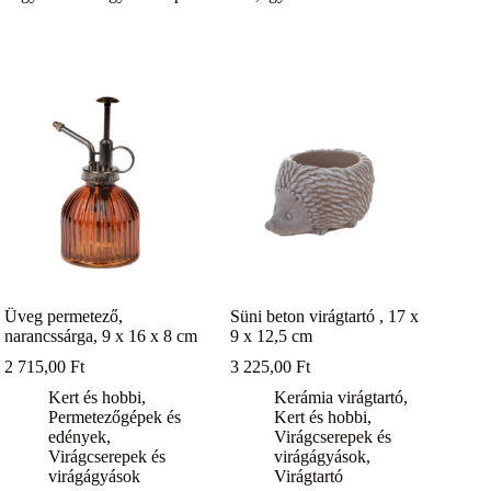
Üveg permetező,
Süni beton virágtartó , 17 x
narancssárga, 9 x 16 x 8 cm
9 x 12,5 cm
2 715,00
Ft
3 225,00
Ft
Kert és hobbi
,
Kerámia virágtartó
,
Permetezőgépek és
Kert és hobbi
,
edények
,
Virágcserepek és
Virágcserepek és
virágágyások
,
virágágyások
Virágtartó