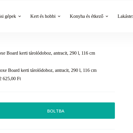
ási gépek
Kert és hobbi
Konyha és étkező
Lakástex
xe Board kerti tárolódoboz, antracit, 290 l, 116 cm
oxe Board kerti tárolódoboz, antracit, 290 l, 116 cm
2 625,00
Ft
BOLTBA