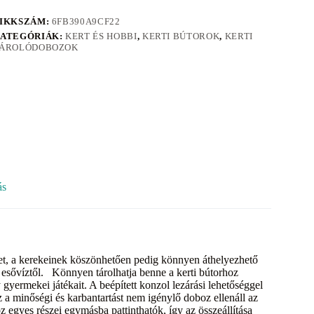
IKKSZÁM:
6FB390A9CF22
ATEGÓRIÁK:
KERT ÉS HOBBI
,
KERTI BÚTOROK
,
KERTI
ÁROLÓDOBOZOK
ás
get, a kerekeinek köszönhetően pedig könnyen áthelyezhető
es esővíztől. Könnyen tárolhatja benne a kerti bútorhoz
 gyermekei játékait. A beépített konzol lezárási lehetőséggel
 a minőségi és karbantartást nem igénylő doboz ellenáll az
 egyes részei egymásba pattinthatók, így az összeállítása