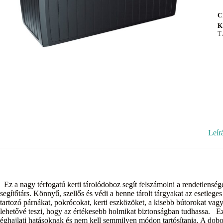
C
K
T
Leír
Ez a nagy térfogatú kerti tárolódoboz segít felszámolni a rendetlensé
segítőtárs. Könnyű, szellős és védi a benne tárolt tárgyakat az esetleg
tartozó párnákat, pokrócokat, kerti eszközöket, a kisebb bútorokat vagy
lehetővé teszi, hogy az értékesebb holmikat biztonságban tudhassa. Ez
éghajlati hatásoknak és nem kell semmilyen módon tartósítania. A doboz