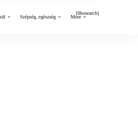
[fibosearch]
til
Szépség, egészség
More