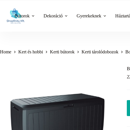
Skip
to
content
Bútorok
Dekoráció
Gyerekeknek
Háztart
Home
Kert és hobbi
Kerti bútorok
Kerti tárolódobozok
Bo
B
2