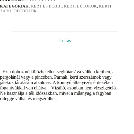
KATEGÓRIÁK:
KERT ÉS HOBBI
,
KERTI BÚTOROK
,
KERTI
TÁROLÓDOBOZOK
Leírás
Ez a doboz nélkülözhetetlen segítőtársává válik a kertben, a
pergolánál vagy a pincében. Párnák, kerti szerszámok vagy
játékok tárolására alkalmas. A könnyű áthelyezés érdekében
fogantyúkkal van ellátva. Vízálló, azonban nem vízszigetelő.
Ne használja a téli időszakban, mivel a műanyag a fagyban
rideggé válhat és megsérülhet.