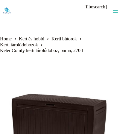
Skip
[fibosearch]
to
content
Home
Kert és hobbi
Kerti bútorok
Kerti tárolódobozok
Keter Comfy kerti tárolódoboz, barna, 270 l