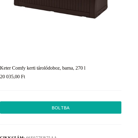
Keter Comfy kerti tárolódoboz, barna, 270 l
20 035,00
Ft
BOLTBA
CIKKSZÁM:
66E077EB75AA