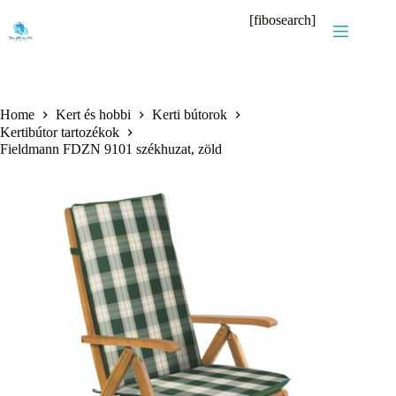
Skip
[fibosearch]
to
content
Home
Kert és hobbi
Kerti bútorok
Kertibútor tartozékok
Fieldmann FDZN 9101 székhuzat, zöld