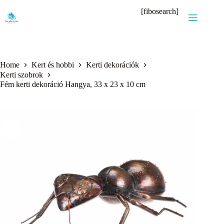
Skip
[fibosearch]
to
content
Home
Kert és hobbi
Kerti dekorációk
Kerti szobrok
Fém kerti dekoráció Hangya, 33 x 23 x 10 cm