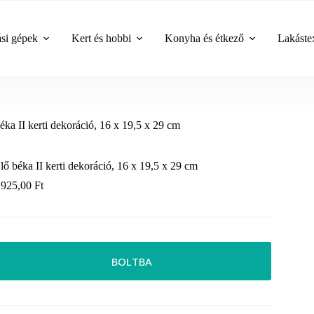
ási gépek
Kert és hobbi
Konyha és étkező
Lakástex
éka II kerti dekoráció, 16 x 19,5 x 29 cm
lő béka II kerti dekoráció, 16 x 19,5 x 29 cm
 925,00
Ft
BOLTBA