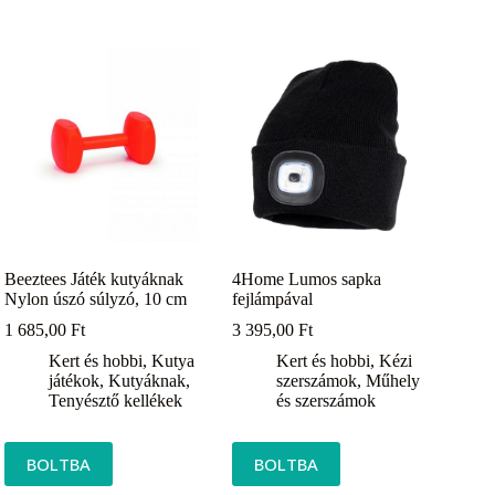
Beeztees Játék kutyáknak
4Home Lumos sapka
Nylon úszó súlyzó, 10 cm
fejlámpával
1 685,00
Ft
3 395,00
Ft
Kert és hobbi
,
Kutya
Kert és hobbi
,
Kézi
játékok
,
Kutyáknak
,
szerszámok
,
Műhely
Tenyésztő kellékek
és szerszámok
BOLTBA
BOLTBA