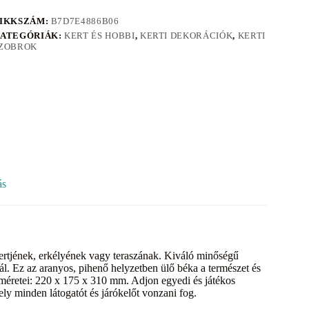
IKKSZÁM:
B7D7E4886B06
ATEGÓRIÁK:
KERT ÉS HOBBI
,
KERTI DEKORÁCIÓK
,
KERTI
ZOBROK
ás
kertjének, erkélyének vagy teraszának. Kiváló minőségű
tál. Ez az aranyos, pihenő helyzetben ülő béka a természet és
éretei: 220 x 175 x 310 mm. Adjon egyedi és játékos
ely minden látogatót és járókelőt vonzani fog.