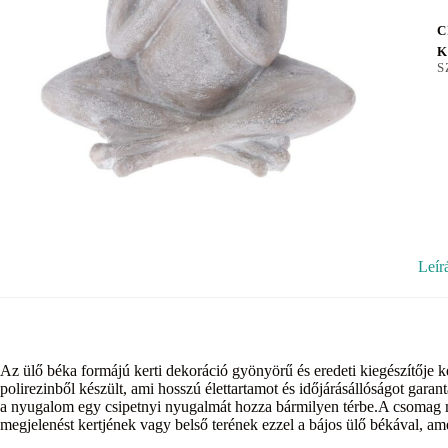
C
K
S
Leír
Az ülő béka formájú kerti dekoráció gyönyörű és eredeti kiegészítője 
polirezinből készült, ami hosszú élettartamot és időjárásállóságot garan
a nyugalom egy csipetnyi nyugalmát hozza bármilyen térbe.A csomag m
megjelenést kertjének vagy belső terének ezzel a bájos ülő békával, am