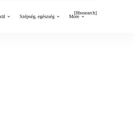
[fibosearch]
til
Szépség, egészség
More