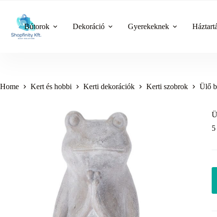
Skip
to
content
Bútorok
Dekoráció
Gyerekeknek
Háztart
Home
Kert és hobbi
Kerti dekorációk
Kerti szobrok
Ülő b
Ü
5