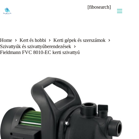
Skip
[fibosearch]
to
content
Home
Kert és hobbi
Kerti gépek és szerszámok
Szivattyúk és szivattyúberendezések
Fieldmann FVC 8010-EC kerti szivattyú