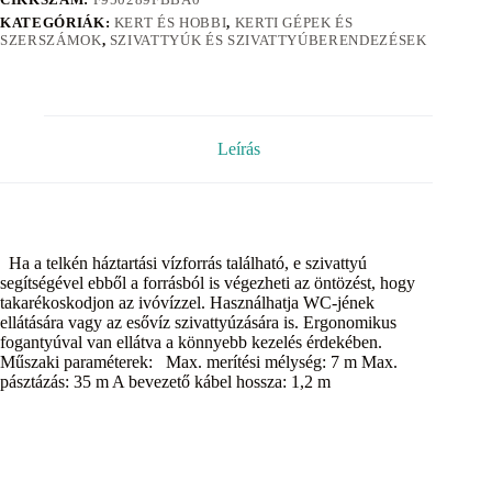
KATEGÓRIÁK:
KERT ÉS HOBBI
,
KERTI GÉPEK ÉS
SZERSZÁMOK
,
SZIVATTYÚK ÉS SZIVATTYÚBERENDEZÉSEK
Leírás
Ha a telkén háztartási vízforrás található, e szivattyú
segítségével ebből a forrásból is végezheti az öntözést, hogy
takarékoskodjon az ivóvízzel. Használhatja WC-jének
ellátására vagy az esővíz szivattyúzására is. Ergonomikus
fogantyúval van ellátva a könnyebb kezelés érdekében.
Műszaki paraméterek: Max. merítési mélység: 7 m Max.
pásztázás: 35 m A bevezető kábel hossza: 1,2 m