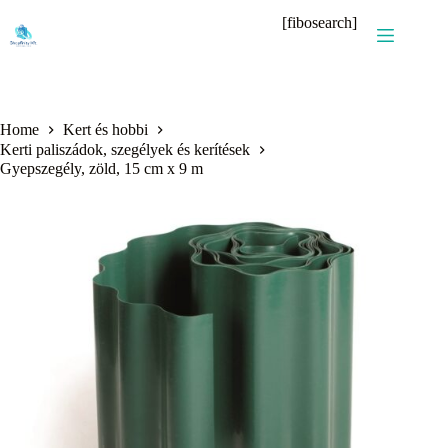
Skip
[fibosearch]
to
content
Home
Kert és hobbi
Kerti paliszádok, szegélyek és kerítések
Gyepszegély, zöld, 15 cm x 9 m