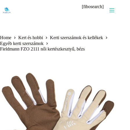
Skip
[fibosearch]
to
content
Home
Kert és hobbi
Kerti szerszámok és kellékek
Egyéb kerti szerszámok
Fieldmann FZO 2111 női kertészkesztyű, bézs