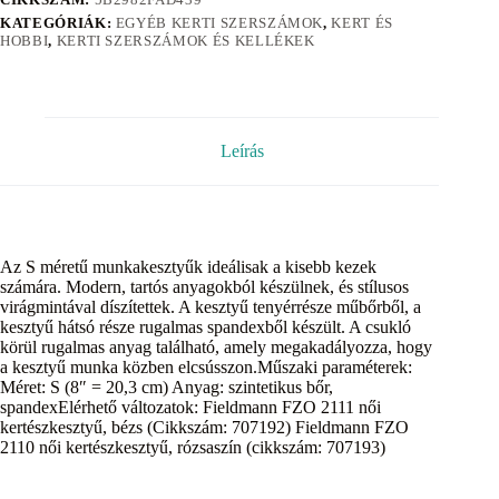
KATEGÓRIÁK:
EGYÉB KERTI SZERSZÁMOK
,
KERT ÉS
HOBBI
,
KERTI SZERSZÁMOK ÉS KELLÉKEK
Leírás
Az S méretű munkakesztyűk ideálisak a kisebb kezek
számára. Modern, tartós anyagokból készülnek, és stílusos
virágmintával díszítettek. A kesztyű tenyérrésze műbőrből, a
kesztyű hátsó része rugalmas spandexből készült. A csukló
körül rugalmas anyag található, amely megakadályozza, hogy
a kesztyű munka közben elcsússzon.Műszaki paraméterek:
Méret: S (8″ = 20,3 cm) Anyag: szintetikus bőr,
spandexElérhető változatok: Fieldmann FZO 2111 női
kertészkesztyű, bézs (Cikkszám: 707192) Fieldmann FZO
2110 női kertészkesztyű, rózsaszín (cikkszám: 707193)